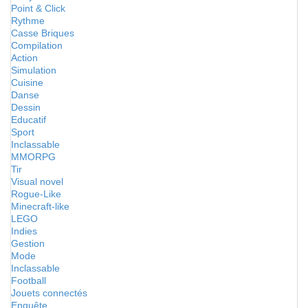
Point & Click
Rythme
Casse Briques
Compilation
Action
Simulation
Cuisine
Danse
Dessin
Educatif
Sport
Inclassable
MMORPG
Tir
Visual novel
Rogue-Like
Minecraft-like
LEGO
Indies
Gestion
Mode
Inclassable
Football
Jouets connectés
Enquête