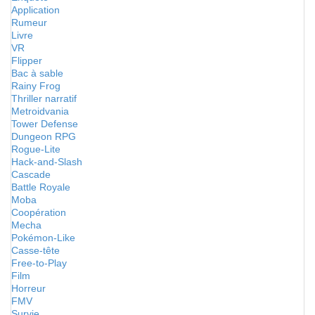
Application
Rumeur
Livre
VR
Flipper
Bac à sable
Rainy Frog
Thriller narratif
Metroidvania
Tower Defense
Dungeon RPG
Rogue-Lite
Hack-and-Slash
Cascade
Battle Royale
Moba
Coopération
Mecha
Pokémon-Like
Casse-tête
Free-to-Play
Film
Horreur
FMV
Survie