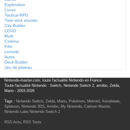
Exploration
Livres
Tactical-RPG
Twin-stick shooter
City Builder
LEGO
Multi
Cinéma
Film
console
Autre
Deck Builder
Jeu de plateau
Nintendo-master.com, toute l'actualité Nintendo en France
Toute l'actualité Nintendo : Switch, Nintendo Switch 2, amiibo, Zelda,
Mario - 2003-2026
Tags :
Nintendo Switch
,
Zelda
,
Mario
,
Pokémon
,
Metroid
,
Xenoblade
,
Splatoon
,
Nintendo 3DS
,
Amiibo
,
My Nintendo
,
Cartoon Master
,
Nintendo Labo
Nintendo Switch 2
RSS Actu
,
RSS Tests