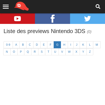
Liste des previews Nintendo 3DS
(0)
0-9
A
B
C
D
E
F
G
H
I
J
K
L
M
N
O
P
Q
R
S
T
U
V
W
X
Y
Z