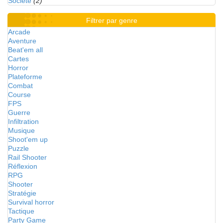
Société
(2)
Filtrer par genre
Arcade
Aventure
Beat'em all
Cartes
Horror
Plateforme
Combat
Course
FPS
Guerre
Infiltration
Musique
Shoot'em up
Puzzle
Rail Shooter
Réflexion
RPG
Shooter
Stratégie
Survival horror
Tactique
Party Game