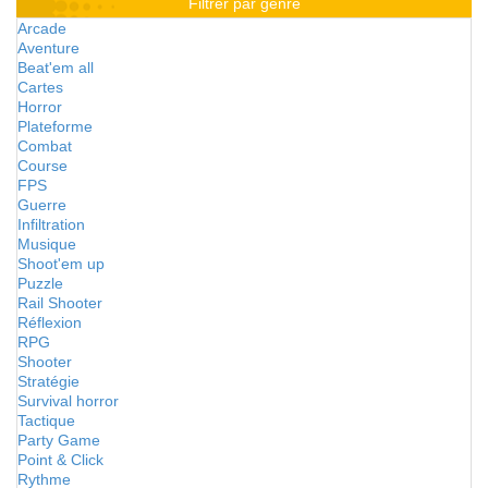
Filtrer par genre
Arcade
Aventure
Beat'em all
Cartes
Horror
Plateforme
Combat
Course
FPS
Guerre
Infiltration
Musique
Shoot'em up
Puzzle
Rail Shooter
Réflexion
RPG
Shooter
Stratégie
Survival horror
Tactique
Party Game
Point & Click
Rythme