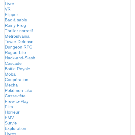
Livre
VR
Flipper
Bac à sable
Rainy Frog
Thriller narratif
Metroidvania
Tower Defense
Dungeon RPG
Rogue-Lite
Hack-and-Slash
Cascade
Battle Royale
Moba
Coopération
Mecha
Pokémon-Like
Casse-tête
Free-to-Play
Film
Horreur
FMV
Survie
Exploration
Livres