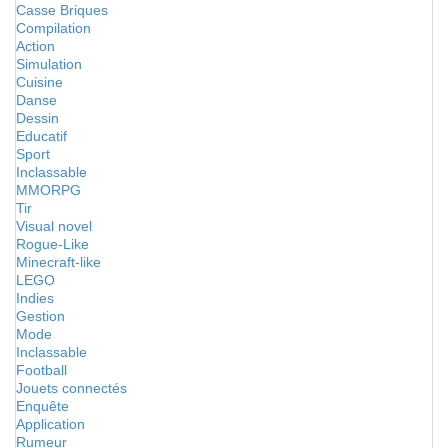
Casse Briques
Compilation
Action
Simulation
Cuisine
Danse
Dessin
Educatif
Sport
Inclassable
MMORPG
Tir
Visual novel
Rogue-Like
Minecraft-like
LEGO
Indies
Gestion
Mode
Inclassable
Football
Jouets connectés
Enquête
Application
Rumeur