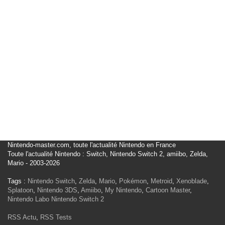
Nintendo-master.com, toute l'actualité Nintendo en France
Toute l'actualité Nintendo : Switch, Nintendo Switch 2, amiibo, Zelda,
Mario - 2003-2026
Tags :
Nintendo Switch
,
Zelda
,
Mario
,
Pokémon
,
Metroid
,
Xenoblade
,
Splatoon
,
Nintendo 3DS
,
Amiibo
,
My Nintendo
,
Cartoon Master
,
Nintendo Labo
Nintendo Switch 2
RSS Actu
,
RSS Tests