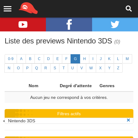
Liste des previews Nintendo 3DS
(0)
0-9
A
B
C
D
E
F
G
H
I
J
K
L
M
N
O
P
Q
R
S
T
U
V
W
X
Y
Z
Nom
Degré d'attente
Genres
Aucun jeu ne correspond à vos critères.
Filtres actifs
Nintendo 3DS