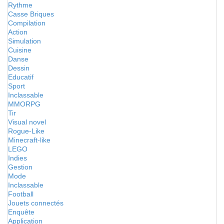
Rythme
Casse Briques
Compilation
Action
Simulation
Cuisine
Danse
Dessin
Educatif
Sport
Inclassable
MMORPG
Tir
Visual novel
Rogue-Like
Minecraft-like
LEGO
Indies
Gestion
Mode
Inclassable
Football
Jouets connectés
Enquête
Application