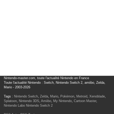
Nintendo-master.com, toute l'actualité Nintendo en France
Toute l'actualité Nintendo : Switch, Nintendo Switch 2, amiibo, Zelda,
Mario - 2003-2026
Tags :
Nintendo Switch
,
Zelda
,
Mario
,
Pokémon
,
Metroid
,
Xenoblade
,
Splatoon
,
Nintendo 3DS
,
Amiibo
,
My Nintendo
,
Cartoon Master
,
Nintendo Labo
Nintendo Switch 2