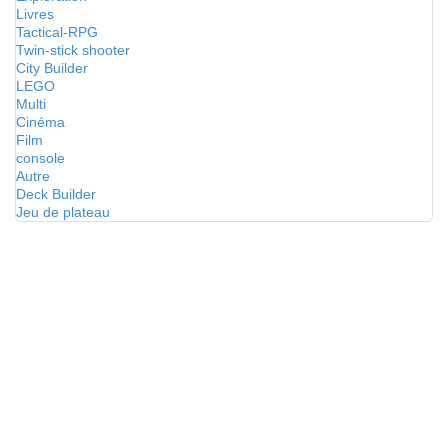
Livres
Tactical-RPG
Twin-stick shooter
City Builder
LEGO
Multi
Cinéma
Film
console
Autre
Deck Builder
Jeu de plateau