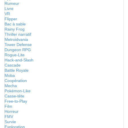
Rumeur
Livre
VR
Flipper
Bac à sable
Rainy Frog
Thriller narratif
Metroidvania
Tower Defense
Dungeon RPG
Rogue-Lite
Hack-and-Slash
Cascade
Battle Royale
Moba
Coopération
Mecha
Pokémon-Like
Casse-tête
Free-to-Play
Film
Horreur
FMV
Survie
Exploration