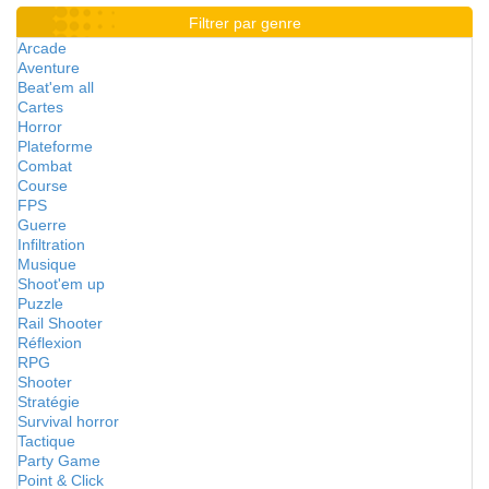
Filtrer par genre
Arcade
Aventure
Beat'em all
Cartes
Horror
Plateforme
Combat
Course
FPS
Guerre
Infiltration
Musique
Shoot'em up
Puzzle
Rail Shooter
Réflexion
RPG
Shooter
Stratégie
Survival horror
Tactique
Party Game
Point & Click