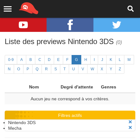
Liste des previews Nintendo 3DS
(0)
0-9
A
B
C
D
E
F
G
H
I
J
K
L
M
N
O
P
Q
R
S
T
U
V
W
X
Y
Z
Nom
Degré d'attente
Genres
Aucun jeu ne correspond à vos critères.
Filtres actifs
Nintendo 3DS
Mecha