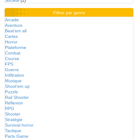
Société
(2)
Filtrer par genre
Arcade
Aventure
Beat'em all
Cartes
Horror
Plateforme
Combat
Course
FPS
Guerre
Infiltration
Musique
Shoot'em up
Puzzle
Rail Shooter
Réflexion
RPG
Shooter
Stratégie
Survival horror
Tactique
Party Game