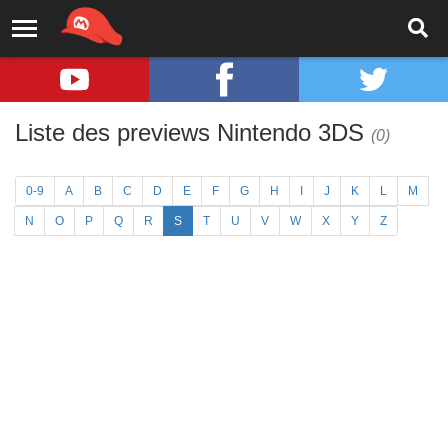
Liste des previews Nintendo 3DS
(0)
0-9
A
B
C
D
E
F
G
H
I
J
K
L
M
N
O
P
Q
R
S
T
U
V
W
X
Y
Z