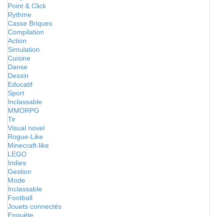
Point & Click
Rythme
Casse Briques
Compilation
Action
Simulation
Cuisine
Danse
Dessin
Educatif
Sport
Inclassable
MMORPG
Tir
Visual novel
Rogue-Like
Minecraft-like
LEGO
Indies
Gestion
Mode
Inclassable
Football
Jouets connectés
Enquête