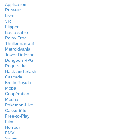
Application
Rumeur
Livre
VR
Flipper
Bac à sable
Rainy Frog
Thriller narratif
Metroidvania
Tower Defense
Dungeon RPG
Rogue-Lite
Hack-and-Slash
Cascade
Battle Royale
Moba
Coopération
Mecha
Pokémon-Like
Casse-tête
Free-to-Play
Film
Horreur
FMV
Survie