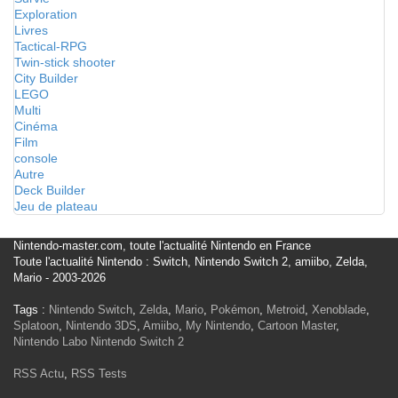
Exploration
Livres
Tactical-RPG
Twin-stick shooter
City Builder
LEGO
Multi
Cinéma
Film
console
Autre
Deck Builder
Jeu de plateau
Nintendo-master.com, toute l'actualité Nintendo en France
Toute l'actualité Nintendo : Switch, Nintendo Switch 2, amiibo, Zelda,
Mario - 2003-2026
Tags :
Nintendo Switch
,
Zelda
,
Mario
,
Pokémon
,
Metroid
,
Xenoblade
,
Splatoon
,
Nintendo 3DS
,
Amiibo
,
My Nintendo
,
Cartoon Master
,
Nintendo Labo
Nintendo Switch 2
RSS Actu
,
RSS Tests