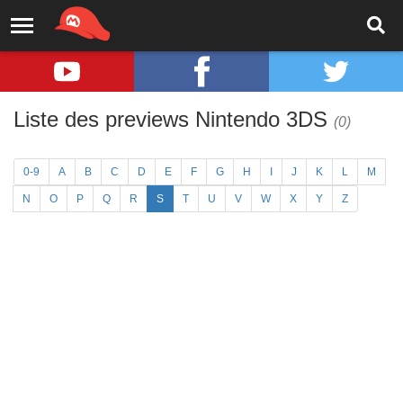
Liste des previews Nintendo 3DS
(0)
0-9
A
B
C
D
E
F
G
H
I
J
K
L
M
N
O
P
Q
R
S
T
U
V
W
X
Y
Z