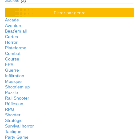
Société
(2)
Filtrer par genre
Arcade
Aventure
Beat'em all
Cartes
Horror
Plateforme
Combat
Course
FPS
Guerre
Infiltration
Musique
Shoot'em up
Puzzle
Rail Shooter
Réflexion
RPG
Shooter
Stratégie
Survival horror
Tactique
Party Game