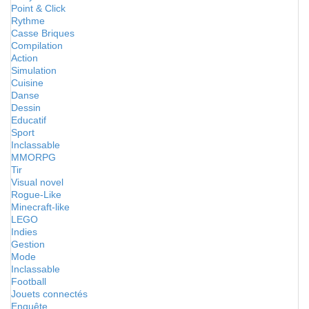
Point & Click
Rythme
Casse Briques
Compilation
Action
Simulation
Cuisine
Danse
Dessin
Educatif
Sport
Inclassable
MMORPG
Tir
Visual novel
Rogue-Like
Minecraft-like
LEGO
Indies
Gestion
Mode
Inclassable
Football
Jouets connectés
Enquête