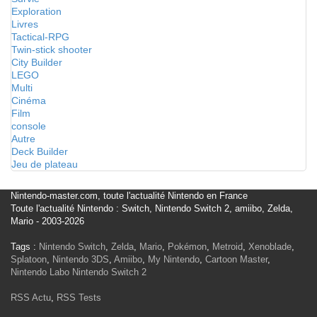
Exploration
Livres
Tactical-RPG
Twin-stick shooter
City Builder
LEGO
Multi
Cinéma
Film
console
Autre
Deck Builder
Jeu de plateau
Nintendo-master.com, toute l'actualité Nintendo en France
Toute l'actualité Nintendo : Switch, Nintendo Switch 2, amiibo, Zelda,
Mario - 2003-2026
Tags :
Nintendo Switch
,
Zelda
,
Mario
,
Pokémon
,
Metroid
,
Xenoblade
,
Splatoon
,
Nintendo 3DS
,
Amiibo
,
My Nintendo
,
Cartoon Master
,
Nintendo Labo
Nintendo Switch 2
RSS Actu
,
RSS Tests