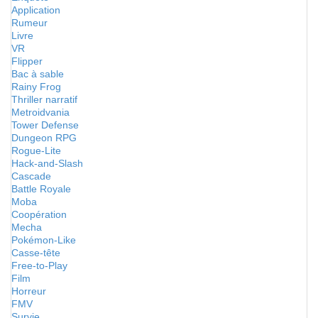
Application
Rumeur
Livre
VR
Flipper
Bac à sable
Rainy Frog
Thriller narratif
Metroidvania
Tower Defense
Dungeon RPG
Rogue-Lite
Hack-and-Slash
Cascade
Battle Royale
Moba
Coopération
Mecha
Pokémon-Like
Casse-tête
Free-to-Play
Film
Horreur
FMV
Survie