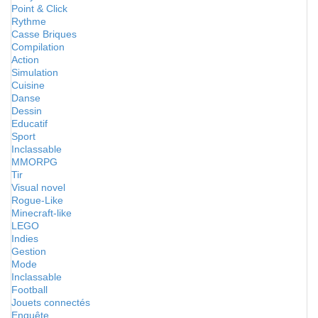
Point & Click
Rythme
Casse Briques
Compilation
Action
Simulation
Cuisine
Danse
Dessin
Educatif
Sport
Inclassable
MMORPG
Tir
Visual novel
Rogue-Like
Minecraft-like
LEGO
Indies
Gestion
Mode
Inclassable
Football
Jouets connectés
Enquête