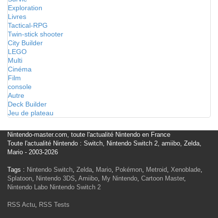
Exploration
Livres
Tactical-RPG
Twin-stick shooter
City Builder
LEGO
Multi
Cinéma
Film
console
Autre
Deck Builder
Jeu de plateau
Nintendo-master.com, toute l'actualité Nintendo en France
Toute l'actualité Nintendo : Switch, Nintendo Switch 2, amiibo, Zelda,
Mario - 2003-2026
Tags :
Nintendo Switch
,
Zelda
,
Mario
,
Pokémon
,
Metroid
,
Xenoblade
,
Splatoon
,
Nintendo 3DS
,
Amiibo
,
My Nintendo
,
Cartoon Master
,
Nintendo Labo
Nintendo Switch 2
RSS Actu
,
RSS Tests