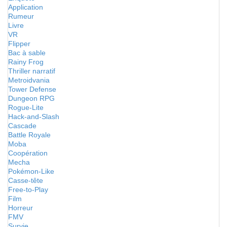
Application
Rumeur
Livre
VR
Flipper
Bac à sable
Rainy Frog
Thriller narratif
Metroidvania
Tower Defense
Dungeon RPG
Rogue-Lite
Hack-and-Slash
Cascade
Battle Royale
Moba
Coopération
Mecha
Pokémon-Like
Casse-tête
Free-to-Play
Film
Horreur
FMV
Survie