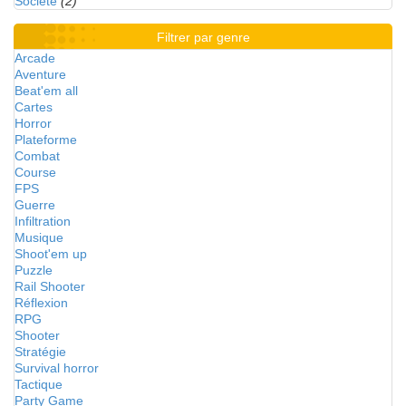
Société
(2)
Filtrer par genre
Arcade
Aventure
Beat'em all
Cartes
Horror
Plateforme
Combat
Course
FPS
Guerre
Infiltration
Musique
Shoot'em up
Puzzle
Rail Shooter
Réflexion
RPG
Shooter
Stratégie
Survival horror
Tactique
Party Game