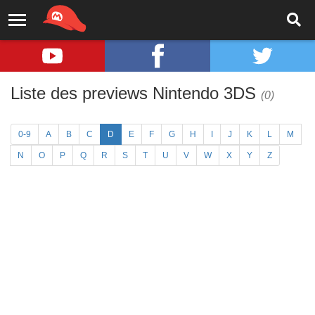
Liste des previews Nintendo 3DS
(0)
0-9
A
B
C
D
E
F
G
H
I
J
K
L
M
N
O
P
Q
R
S
T
U
V
W
X
Y
Z