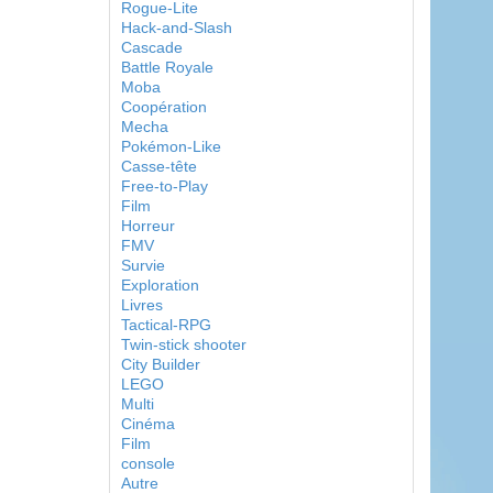
Rogue-Lite
Hack-and-Slash
Cascade
Battle Royale
Moba
Coopération
Mecha
Pokémon-Like
Casse-tête
Free-to-Play
Film
Horreur
FMV
Survie
Exploration
Livres
Tactical-RPG
Twin-stick shooter
City Builder
LEGO
Multi
Cinéma
Film
console
Autre