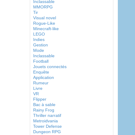
Inclassable
MMORPG
Tir
Visual novel
Rogue-Like
Minecraft-like
LEGO
Indies
Gestion
Mode
Inclassable
Football
Jouets connectés
Enquête
Application
Rumeur
Livre
VR
Flipper
Bac à sable
Rainy Frog
Thriller narratif
Metroidvania
Tower Defense
Dungeon RPG