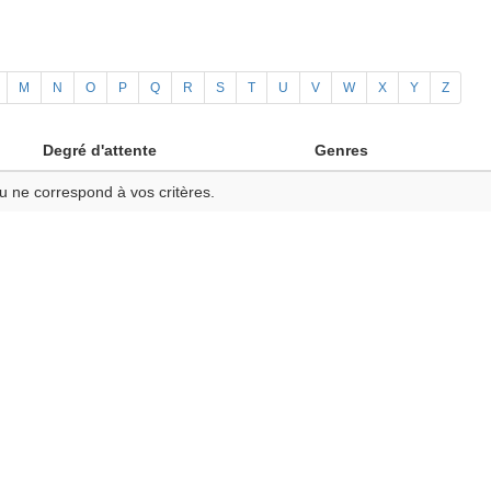
M
N
O
P
Q
R
S
T
U
V
W
X
Y
Z
Degré d'attente
Genres
u ne correspond à vos critères.