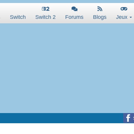
s
Switch
Switch 2
Forums
Blogs
Jeux