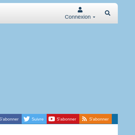
Connexion
S'abonner
Suivre
S'abonner
S'abonner