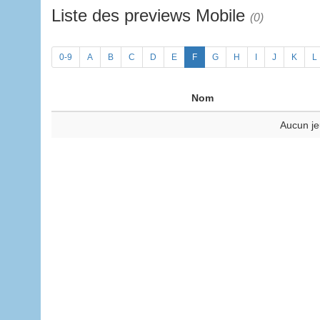
Liste des previews Mobile
(0)
0-9
A
B
C
D
E
F
G
H
I
J
K
L
Nom
Aucun je