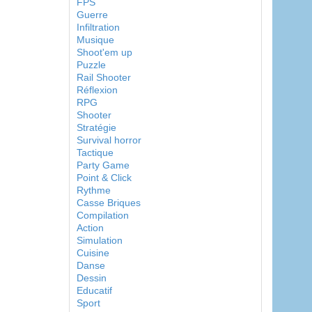
FPS
Guerre
Infiltration
Musique
Shoot'em up
Puzzle
Rail Shooter
Réflexion
RPG
Shooter
Stratégie
Survival horror
Tactique
Party Game
Point & Click
Rythme
Casse Briques
Compilation
Action
Simulation
Cuisine
Danse
Dessin
Educatif
Sport