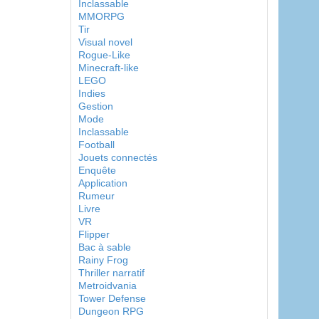
Inclassable
MMORPG
Tir
Visual novel
Rogue-Like
Minecraft-like
LEGO
Indies
Gestion
Mode
Inclassable
Football
Jouets connectés
Enquête
Application
Rumeur
Livre
VR
Flipper
Bac à sable
Rainy Frog
Thriller narratif
Metroidvania
Tower Defense
Dungeon RPG