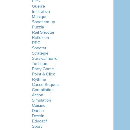
FPS
Guerre
Infiltration
Musique
Shoot'em up
Puzzle
Rail Shooter
Réflexion
RPG
Shooter
Stratégie
Survival horror
Tactique
Party Game
Point & Click
Rythme
Casse Briques
Compilation
Action
Simulation
Cuisine
Danse
Dessin
Educatif
Sport