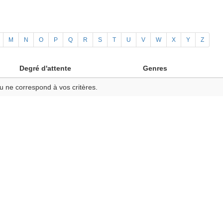
M
N
O
P
Q
R
S
T
U
V
W
X
Y
Z
Degré d'attente
Genres
u ne correspond à vos critères.