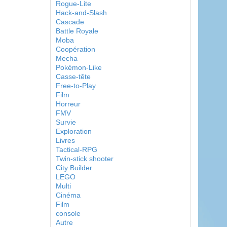
Rogue-Lite
Hack-and-Slash
Cascade
Battle Royale
Moba
Coopération
Mecha
Pokémon-Like
Casse-tête
Free-to-Play
Film
Horreur
FMV
Survie
Exploration
Livres
Tactical-RPG
Twin-stick shooter
City Builder
LEGO
Multi
Cinéma
Film
console
Autre