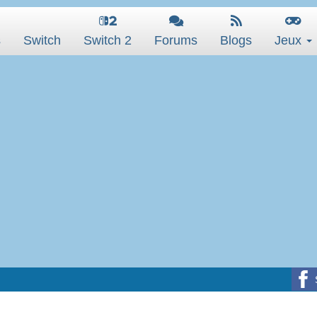
s
Switch
Switch 2
Forums
Blogs
Jeux