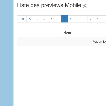
Liste des previews Mobile
(0)
0-9
A
B
C
D
E
F
G
H
I
J
K
L
Nom
Aucun je