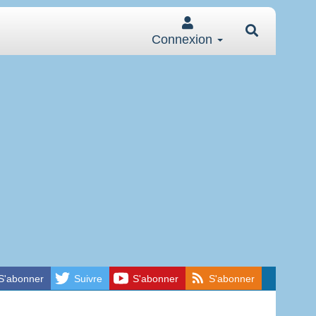
Connexion
S'abonner
Suivre
S'abonner
S'abonner