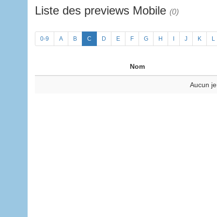
Liste des previews Mobile
(0)
0-9
A
B
C
D
E
F
G
H
I
J
K
L
Nom
Aucun je