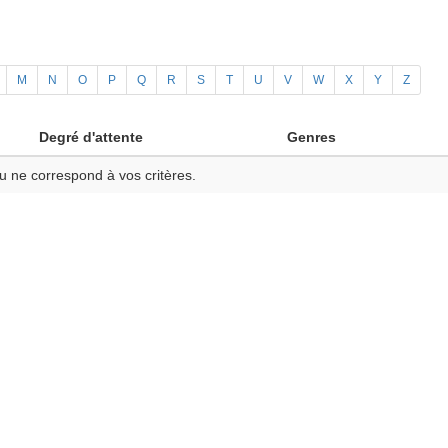
M
N
O
P
Q
R
S
T
U
V
W
X
Y
Z
Degré d'attente
Genres
u ne correspond à vos critères.