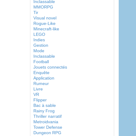
Inclassable
MMORPG
Tir
Visual novel
Rogue-Like
Minecraft-like
LEGO
Indies
Gestion
Mode
Inclassable
Football
Jouets connectés
Enquête
Application
Rumeur
Livre
VR
Flipper
Bac à sable
Rainy Frog
Thriller narratif
Metroidvania
Tower Defense
Dungeon RPG