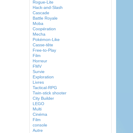
Rogue-Lite
Hack-and-Slash
Cascade
Battle Royale
Moba
Coopération
Mecha
Pokémon-Like
Casse-tête
Free-to-Play
Film
Horreur
FMV
Survie
Exploration
Livres
Tactical-RPG
Twin-stick shooter
City Builder
LEGO
Multi
Cinéma
Film
console
Autre