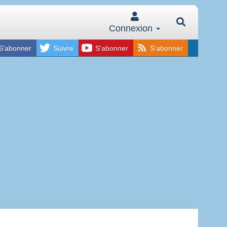
Connexion
S'abonner
Suivre
S'abonner
S'abonner