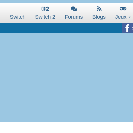
s
Switch
Switch 2
Forums
Blogs
Jeux