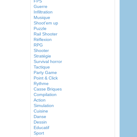
FPS
Guerre
Infiltration
Musique
Shoot'em up
Puzzle
Rail Shooter
Réflexion
RPG
Shooter
Stratégie
Survival horror
Tactique
Party Game
Point & Click
Rythme
Casse Briques
Compilation
Action
Simulation
Cuisine
Danse
Dessin
Educatif
Sport