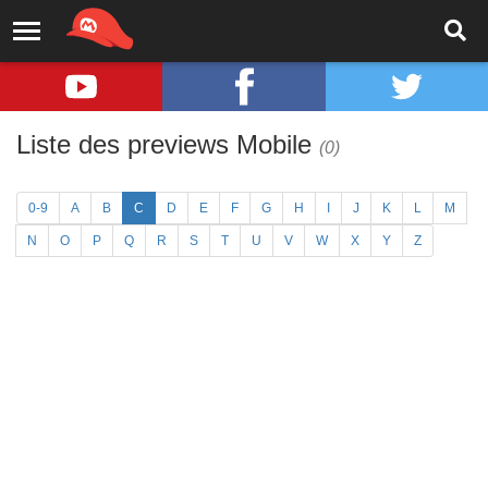
Liste des previews Mobile
(0)
0-9
A
B
C
D
E
F
G
H
I
J
K
L
M
N
O
P
Q
R
S
T
U
V
W
X
Y
Z