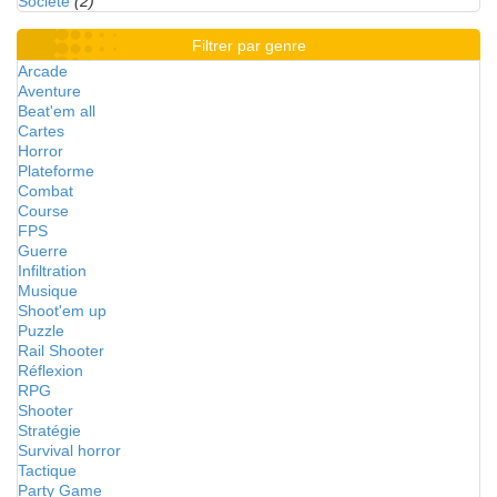
Société
(2)
Filtrer par genre
Arcade
Aventure
Beat'em all
Cartes
Horror
Plateforme
Combat
Course
FPS
Guerre
Infiltration
Musique
Shoot'em up
Puzzle
Rail Shooter
Réflexion
RPG
Shooter
Stratégie
Survival horror
Tactique
Party Game