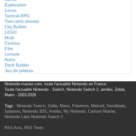
Exploration
Livres
Tactical-RPG
Twin-stick shooter
City Builder
LEGO
Multi
Cinéma
Film
console
Autre
Deck Builder
Jeu de plateau
Nintendo-master.com, toute l'actualité Nintendo en France
Toute l'actualité Nintendo : Switch, Nintendo Switch 2, amiibo, Zelda,
Mario - 2003-2026
Tags :
Nintendo Switch
,
Zelda
,
Mario
,
Pokémon
,
Metroid
,
Xenoblade
,
Splatoon
,
Nintendo 3DS
,
Amiibo
,
My Nintendo
,
Cartoon Master
,
Nintendo Labo
Nintendo Switch 2
RSS Actu
,
RSS Tests