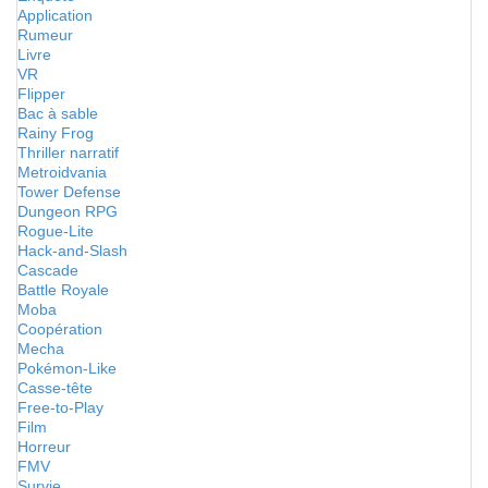
Application
Rumeur
Livre
VR
Flipper
Bac à sable
Rainy Frog
Thriller narratif
Metroidvania
Tower Defense
Dungeon RPG
Rogue-Lite
Hack-and-Slash
Cascade
Battle Royale
Moba
Coopération
Mecha
Pokémon-Like
Casse-tête
Free-to-Play
Film
Horreur
FMV
Survie