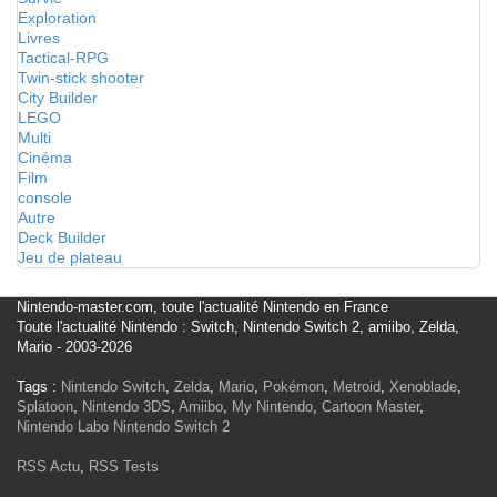
Exploration
Livres
Tactical-RPG
Twin-stick shooter
City Builder
LEGO
Multi
Cinéma
Film
console
Autre
Deck Builder
Jeu de plateau
Nintendo-master.com, toute l'actualité Nintendo en France
Toute l'actualité Nintendo : Switch, Nintendo Switch 2, amiibo, Zelda,
Mario - 2003-2026
Tags :
Nintendo Switch
,
Zelda
,
Mario
,
Pokémon
,
Metroid
,
Xenoblade
,
Splatoon
,
Nintendo 3DS
,
Amiibo
,
My Nintendo
,
Cartoon Master
,
Nintendo Labo
Nintendo Switch 2
RSS Actu
,
RSS Tests