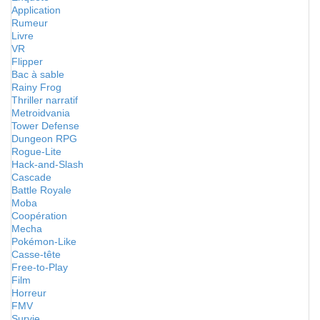
Application
Rumeur
Livre
VR
Flipper
Bac à sable
Rainy Frog
Thriller narratif
Metroidvania
Tower Defense
Dungeon RPG
Rogue-Lite
Hack-and-Slash
Cascade
Battle Royale
Moba
Coopération
Mecha
Pokémon-Like
Casse-tête
Free-to-Play
Film
Horreur
FMV
Survie