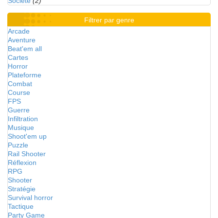
Société
(2)
Filtrer par genre
Arcade
Aventure
Beat'em all
Cartes
Horror
Plateforme
Combat
Course
FPS
Guerre
Infiltration
Musique
Shoot'em up
Puzzle
Rail Shooter
Réflexion
RPG
Shooter
Stratégie
Survival horror
Tactique
Party Game