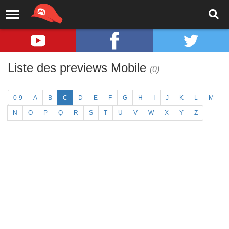
Liste des previews Mobile
(0)
0-9
A
B
C
D
E
F
G
H
I
J
K
L
M
N
O
P
Q
R
S
T
U
V
W
X
Y
Z