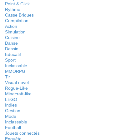
Point & Click
Rythme
Casse Briques
Compilation
Action
Simulation
Cuisine
Danse
Dessin
Educatif
Sport
Inclassable
MMORPG
Tir
Visual novel
Rogue-Like
Minecraft-like
LEGO
Indies
Gestion
Mode
Inclassable
Football
Jouets connectés
Enquête