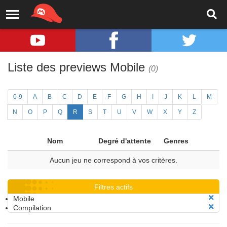
Liste des previews Mobile
(0)
0-9
A
B
C
D
E
F
G
H
I
J
K
L
M
N
O
P
Q
R
S
T
U
V
W
X
Y
Z
Nom
Degré d'attente
Genres
Aucun jeu ne correspond à vos critères.
Filtres actifs
Mobile
Compilation