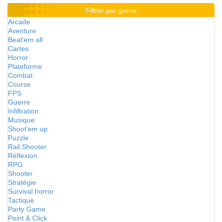
Filtrer par genre
Arcade
Aventure
Beat'em all
Cartes
Horror
Plateforme
Combat
Course
FPS
Guerre
Infiltration
Musique
Shoot'em up
Puzzle
Rail Shooter
Réflexion
RPG
Shooter
Stratégie
Survival horror
Tactique
Party Game
Point & Click