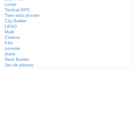
Livres
Tactical-RPG
Twin-stick shooter
City Builder
LEGO
Multi
Cinéma
Film
console
Autre
Deck Builder
Jeu de plateau