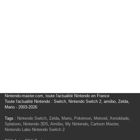
Nintendo-master.com, toute l'actualité Nintendo en France
Toute l'actualité Nintendo : Switch, Nintendo Switch 2, amiibo, Zelda,
Mario - 2003-2026
Tags :
Nintendo Switch
,
Zelda
,
Mario
,
Pokémon
,
Metroid
,
Xenoblade
,
Splatoon
,
Nintendo 3DS
,
Amiibo
,
My Nintendo
,
Cartoon Master
,
Nintendo Labo
Nintendo Switch 2