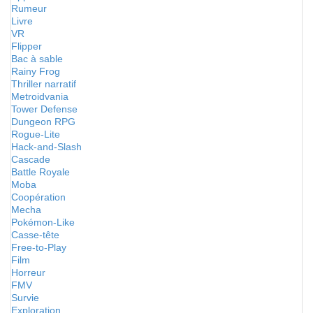
Rumeur
Livre
VR
Flipper
Bac à sable
Rainy Frog
Thriller narratif
Metroidvania
Tower Defense
Dungeon RPG
Rogue-Lite
Hack-and-Slash
Cascade
Battle Royale
Moba
Coopération
Mecha
Pokémon-Like
Casse-tête
Free-to-Play
Film
Horreur
FMV
Survie
Exploration