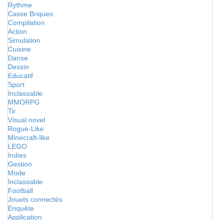
Rythme
Casse Briques
Compilation
Action
Simulation
Cuisine
Danse
Dessin
Educatif
Sport
Inclassable
MMORPG
Tir
Visual novel
Rogue-Like
Minecraft-like
LEGO
Indies
Gestion
Mode
Inclassable
Football
Jouets connectés
Enquête
Application