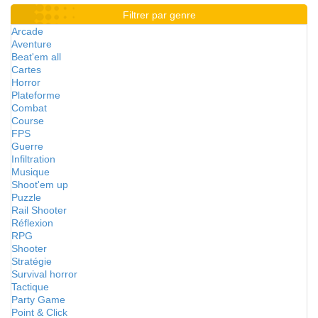
Filtrer par genre
Arcade
Aventure
Beat'em all
Cartes
Horror
Plateforme
Combat
Course
FPS
Guerre
Infiltration
Musique
Shoot'em up
Puzzle
Rail Shooter
Réflexion
RPG
Shooter
Stratégie
Survival horror
Tactique
Party Game
Point & Click