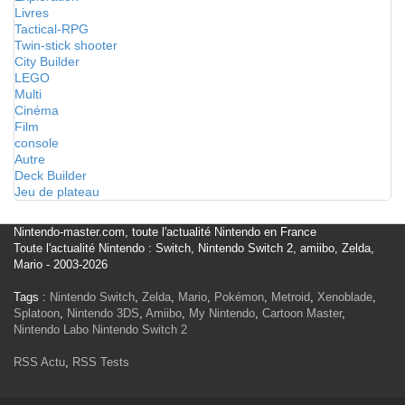
Livres
Tactical-RPG
Twin-stick shooter
City Builder
LEGO
Multi
Cinéma
Film
console
Autre
Deck Builder
Jeu de plateau
Nintendo-master.com, toute l'actualité Nintendo en France
Toute l'actualité Nintendo : Switch, Nintendo Switch 2, amiibo, Zelda,
Mario - 2003-2026
Tags :
Nintendo Switch
,
Zelda
,
Mario
,
Pokémon
,
Metroid
,
Xenoblade
,
Splatoon
,
Nintendo 3DS
,
Amiibo
,
My Nintendo
,
Cartoon Master
,
Nintendo Labo
Nintendo Switch 2
RSS Actu
,
RSS Tests