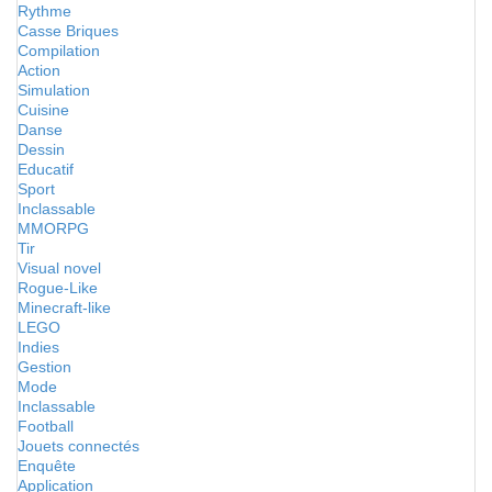
Rythme
Casse Briques
Compilation
Action
Simulation
Cuisine
Danse
Dessin
Educatif
Sport
Inclassable
MMORPG
Tir
Visual novel
Rogue-Like
Minecraft-like
LEGO
Indies
Gestion
Mode
Inclassable
Football
Jouets connectés
Enquête
Application