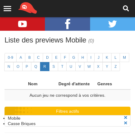
Liste des previews Mobile
(0)
0-9
A
B
C
D
E
F
G
H
I
J
K
L
M
N
O
P
Q
R
S
T
U
V
W
X
Y
Z
Nom
Degré d'attente
Genres
Aucun jeu ne correspond à vos critères.
Filtres actifs
Mobile
Casse Briques