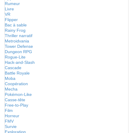
Rumeur
Livre
VR
Flipper
Bac à sable
Rainy Frog
Thriller narratif
Metroidvania
Tower Defense
Dungeon RPG
Rogue-Lite
Hack-and-Slash
Cascade
Battle Royale
Moba
Coopération
Mecha
Pokémon-Like
Casse-tête
Free-to-Play
Film
Horreur
FMV
Survie
Exploration