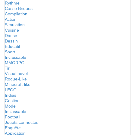
Rythme
Casse Briques
Compilation
Action
Simulation
Cuisine
Danse
Dessin
Educatif
Sport
Inclassable
MMORPG
Tir
Visual novel
Rogue-Like
Minecraft-like
LEGO
Indies
Gestion
Mode
Inclassable
Football
Jouets connectés
Enquête
Application