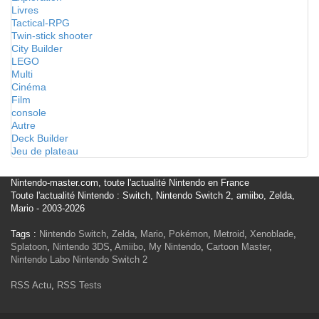
Livres
Tactical-RPG
Twin-stick shooter
City Builder
LEGO
Multi
Cinéma
Film
console
Autre
Deck Builder
Jeu de plateau
Nintendo-master.com, toute l'actualité Nintendo en France
Toute l'actualité Nintendo : Switch, Nintendo Switch 2, amiibo, Zelda,
Mario - 2003-2026
Tags :
Nintendo Switch
,
Zelda
,
Mario
,
Pokémon
,
Metroid
,
Xenoblade
,
Splatoon
,
Nintendo 3DS
,
Amiibo
,
My Nintendo
,
Cartoon Master
,
Nintendo Labo
Nintendo Switch 2
RSS Actu
,
RSS Tests