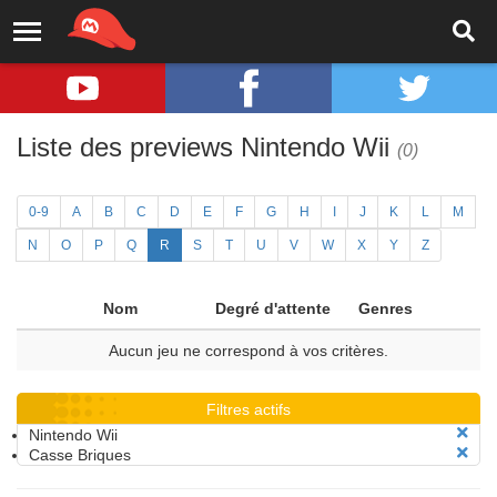
Liste des previews Nintendo Wii
(0)
0-9
A
B
C
D
E
F
G
H
I
J
K
L
M
N
O
P
Q
R
S
T
U
V
W
X
Y
Z
Nom
Degré d'attente
Genres
Aucun jeu ne correspond à vos critères.
Filtres actifs
Nintendo Wii
Casse Briques