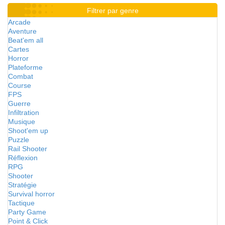
Filtrer par genre
Arcade
Aventure
Beat'em all
Cartes
Horror
Plateforme
Combat
Course
FPS
Guerre
Infiltration
Musique
Shoot'em up
Puzzle
Rail Shooter
Réflexion
RPG
Shooter
Stratégie
Survival horror
Tactique
Party Game
Point & Click