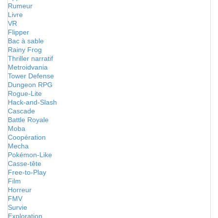
Rumeur
Livre
VR
Flipper
Bac à sable
Rainy Frog
Thriller narratif
Metroidvania
Tower Defense
Dungeon RPG
Rogue-Lite
Hack-and-Slash
Cascade
Battle Royale
Moba
Coopération
Mecha
Pokémon-Like
Casse-tête
Free-to-Play
Film
Horreur
FMV
Survie
Exploration