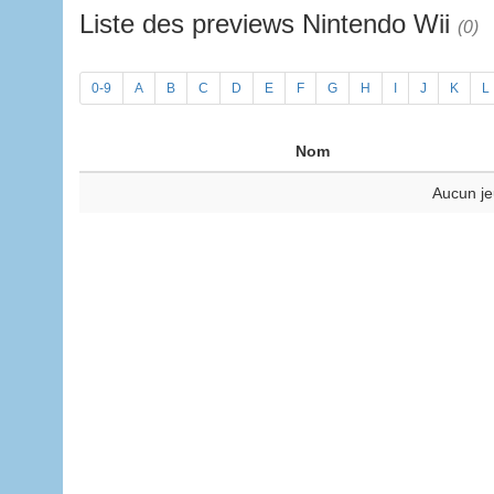
Liste des previews Nintendo Wii
(0)
0-9
A
B
C
D
E
F
G
H
I
J
K
L
Nom
Aucun je