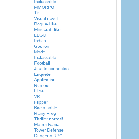
Inclassable
MMORPG
Tir
Visual novel
Rogue-Like
Minecraft-like
LEGO
Indies
Gestion
Mode
Inclassable
Football
Jouets connectés
Enquête
Application
Rumeur
Livre
VR
Flipper
Bac à sable
Rainy Frog
Thriller narratif
Metroidvania
Tower Defense
Dungeon RPG