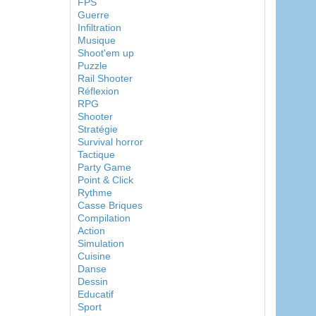
FPS
Guerre
Infiltration
Musique
Shoot'em up
Puzzle
Rail Shooter
Réflexion
RPG
Shooter
Stratégie
Survival horror
Tactique
Party Game
Point & Click
Rythme
Casse Briques
Compilation
Action
Simulation
Cuisine
Danse
Dessin
Educatif
Sport