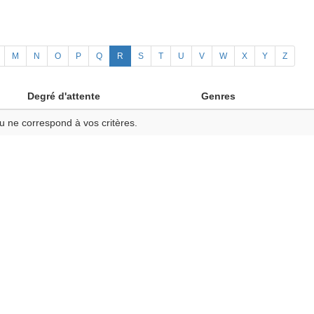
M
N
O
P
Q
R
S
T
U
V
W
X
Y
Z
Degré d'attente
Genres
u ne correspond à vos critères.