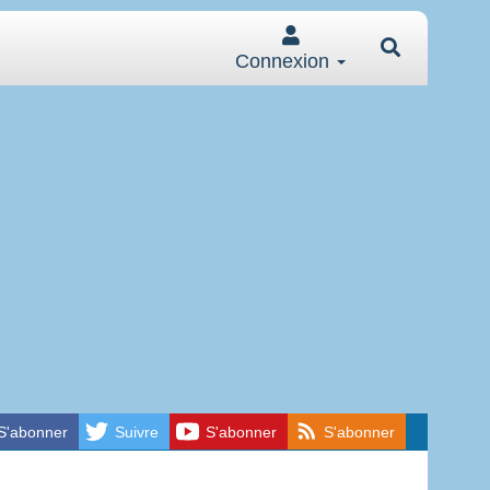
Connexion
S'abonner
Suivre
S'abonner
S'abonner