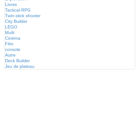
Livres
Tactical-RPG
Twin-stick shooter
City Builder
LEGO
Multi
Cinéma
Film
console
Autre
Deck Builder
Jeu de plateau