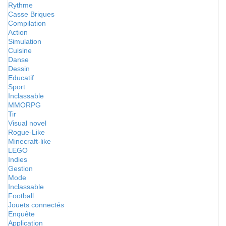
Rythme
Casse Briques
Compilation
Action
Simulation
Cuisine
Danse
Dessin
Educatif
Sport
Inclassable
MMORPG
Tir
Visual novel
Rogue-Like
Minecraft-like
LEGO
Indies
Gestion
Mode
Inclassable
Football
Jouets connectés
Enquête
Application