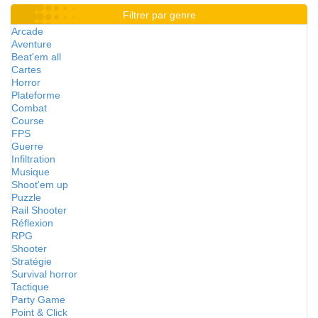
Filtrer par genre
Arcade
Aventure
Beat'em all
Cartes
Horror
Plateforme
Combat
Course
FPS
Guerre
Infiltration
Musique
Shoot'em up
Puzzle
Rail Shooter
Réflexion
RPG
Shooter
Stratégie
Survival horror
Tactique
Party Game
Point & Click