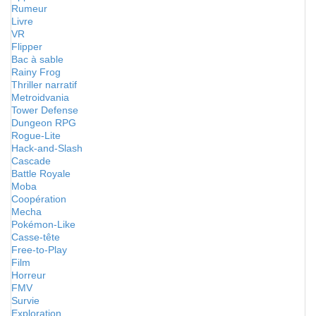
Rumeur
Livre
VR
Flipper
Bac à sable
Rainy Frog
Thriller narratif
Metroidvania
Tower Defense
Dungeon RPG
Rogue-Lite
Hack-and-Slash
Cascade
Battle Royale
Moba
Coopération
Mecha
Pokémon-Like
Casse-tête
Free-to-Play
Film
Horreur
FMV
Survie
Exploration