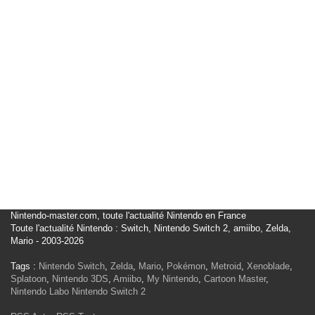
Nintendo-master.com, toute l'actualité Nintendo en France
Toute l'actualité Nintendo : Switch, Nintendo Switch 2, amiibo, Zelda,
Mario - 2003-2026
Tags :
Nintendo Switch
,
Zelda
,
Mario
,
Pokémon
,
Metroid
,
Xenoblade
,
Splatoon
,
Nintendo 3DS
,
Amiibo
,
My Nintendo
,
Cartoon Master
,
Nintendo Labo
Nintendo Switch 2