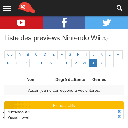
Liste des previews Nintendo Wii
(0)
0-9
A
B
C
D
E
F
G
H
I
J
K
L
M
N
O
P
Q
R
S
T
U
V
W
X
Y
Z
Nom
Degré d'attente
Genres
Aucun jeu ne correspond à vos critères.
Filtres actifs
Nintendo Wii
Visual novel