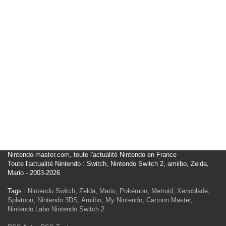
Nintendo-master.com, toute l'actualité Nintendo en France
Toute l'actualité Nintendo : Switch, Nintendo Switch 2, amiibo, Zelda,
Mario - 2003-2026
Tags :
Nintendo Switch
,
Zelda
,
Mario
,
Pokémon
,
Metroid
,
Xenoblade
,
Splatoon
,
Nintendo 3DS
,
Amiibo
,
My Nintendo
,
Cartoon Master
,
Nintendo Labo
Nintendo Switch 2