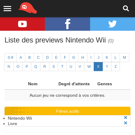
Liste des previews Nintendo Wii
(0)
0-9
A
B
C
D
E
F
G
H
I
J
K
L
M
N
O
P
Q
R
S
T
U
V
W
X
Y
Z
Nom
Degré d'attente
Genres
Aucun jeu ne correspond à vos critères.
Filtres actifs
Nintendo Wii
Livre