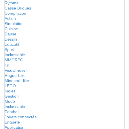
Rythme
Casse Briques
Compilation
Action
Simulation
Cuisine
Danse
Dessin
Educatif
Sport
Inclassable
MMORPG
Tir
Visual novel
Rogue-Like
Minecraft-like
LEGO
Indies
Gestion
Mode
Inclassable
Football
Jouets connectés
Enquête
Application