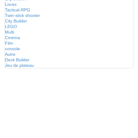
Livres
Tactical-RPG
Twin-stick shooter
City Builder
LEGO
Multi
Cinéma
Film
console
Autre
Deck Builder
Jeu de plateau