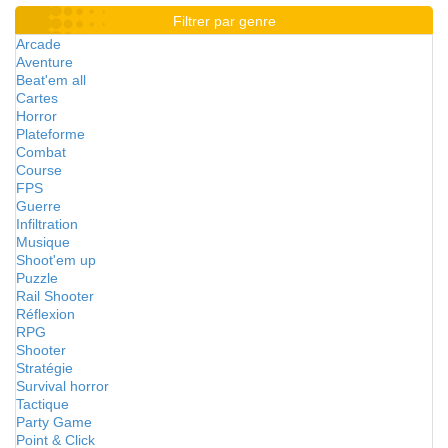
Filtrer par genre
Arcade
Aventure
Beat'em all
Cartes
Horror
Plateforme
Combat
Course
FPS
Guerre
Infiltration
Musique
Shoot'em up
Puzzle
Rail Shooter
Réflexion
RPG
Shooter
Stratégie
Survival horror
Tactique
Party Game
Point & Click