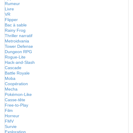
Rumeur
Livre
VR
Flipper
Bac à sable
Rainy Frog
Thriller narratif
Metroidvania
Tower Defense
Dungeon RPG
Rogue-Lite
Hack-and-Slash
Cascade
Battle Royale
Moba
Coopération
Mecha
Pokémon-Like
Casse-tête
Free-to-Play
Film
Horreur
FMV
Survie
Exploration