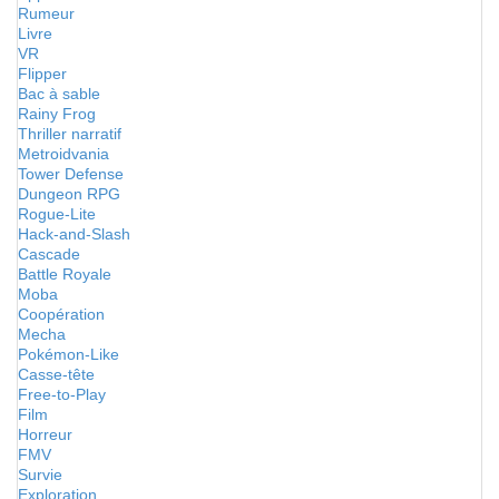
Rumeur
Livre
VR
Flipper
Bac à sable
Rainy Frog
Thriller narratif
Metroidvania
Tower Defense
Dungeon RPG
Rogue-Lite
Hack-and-Slash
Cascade
Battle Royale
Moba
Coopération
Mecha
Pokémon-Like
Casse-tête
Free-to-Play
Film
Horreur
FMV
Survie
Exploration