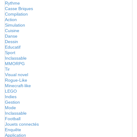
Rythme
Casse Briques
Compilation
Action
Simulation
Cuisine
Danse
Dessin
Educatif
Sport
Inclassable
MMORPG
Tir
Visual novel
Rogue-Like
Minecraft-like
LEGO
Indies
Gestion
Mode
Inclassable
Football
Jouets connectés
Enquête
Application