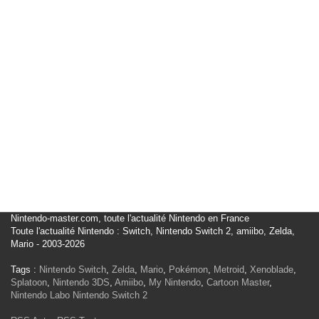
Nintendo-master.com, toute l'actualité Nintendo en France
Toute l'actualité Nintendo : Switch, Nintendo Switch 2, amiibo, Zelda,
Mario - 2003-2026
Tags :
Nintendo Switch
,
Zelda
,
Mario
,
Pokémon
,
Metroid
,
Xenoblade
,
Splatoon
,
Nintendo 3DS
,
Amiibo
,
My Nintendo
,
Cartoon Master
,
Nintendo Labo
Nintendo Switch 2