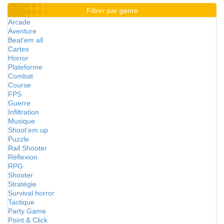
Filtrer par genre
Arcade
Aventure
Beat'em all
Cartes
Horror
Plateforme
Combat
Course
FPS
Guerre
Infiltration
Musique
Shoot'em up
Puzzle
Rail Shooter
Réflexion
RPG
Shooter
Stratégie
Survival horror
Tactique
Party Game
Point & Click