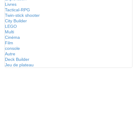
Livres
Tactical-RPG
Twin-stick shooter
City Builder
LEGO
Multi
Cinéma
Film
console
Autre
Deck Builder
Jeu de plateau