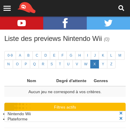
Liste des previews Nintendo Wii
(0)
0-9
A
B
C
D
E
F
G
H
I
J
K
L
M
N
O
P
Q
R
S
T
U
V
W
X
Y
Z
Nom
Degré d'attente
Genres
Aucun jeu ne correspond à vos critères.
Filtres actifs
Nintendo Wii
Plateforme