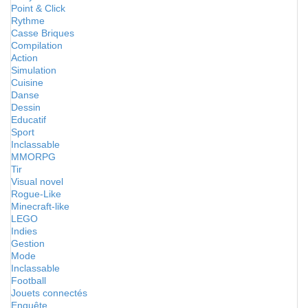
Point & Click
Rythme
Casse Briques
Compilation
Action
Simulation
Cuisine
Danse
Dessin
Educatif
Sport
Inclassable
MMORPG
Tir
Visual novel
Rogue-Like
Minecraft-like
LEGO
Indies
Gestion
Mode
Inclassable
Football
Jouets connectés
Enquête