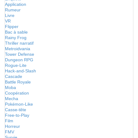
Application
Rumeur
Livre
VR
Flipper
Bac à sable
Rainy Frog
Thriller narratif
Metroidvania
Tower Defense
Dungeon RPG
Rogue-Lite
Hack-and-Slash
Cascade
Battle Royale
Moba
Coopération
Mecha
Pokémon-Like
Casse-tête
Free-to-Play
Film
Horreur
FMV
Survie