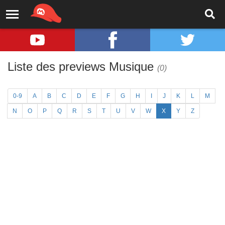
Liste des previews Musique
(0)
0-9
A
B
C
D
E
F
G
H
I
J
K
L
M
N
O
P
Q
R
S
T
U
V
W
X
Y
Z