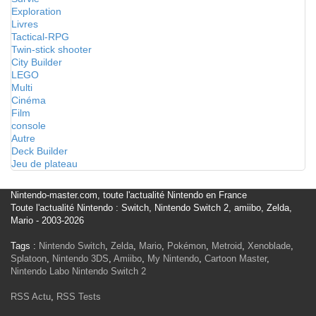
Exploration
Livres
Tactical-RPG
Twin-stick shooter
City Builder
LEGO
Multi
Cinéma
Film
console
Autre
Deck Builder
Jeu de plateau
Nintendo-master.com, toute l'actualité Nintendo en France
Toute l'actualité Nintendo : Switch, Nintendo Switch 2, amiibo, Zelda,
Mario - 2003-2026
Tags :
Nintendo Switch
,
Zelda
,
Mario
,
Pokémon
,
Metroid
,
Xenoblade
,
Splatoon
,
Nintendo 3DS
,
Amiibo
,
My Nintendo
,
Cartoon Master
,
Nintendo Labo
Nintendo Switch 2
RSS Actu
,
RSS Tests