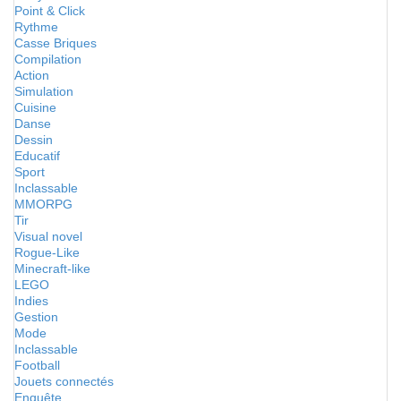
Point & Click
Rythme
Casse Briques
Compilation
Action
Simulation
Cuisine
Danse
Dessin
Educatif
Sport
Inclassable
MMORPG
Tir
Visual novel
Rogue-Like
Minecraft-like
LEGO
Indies
Gestion
Mode
Inclassable
Football
Jouets connectés
Enquête