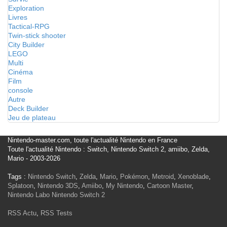
Exploration
Livres
Tactical-RPG
Twin-stick shooter
City Builder
LEGO
Multi
Cinéma
Film
console
Autre
Deck Builder
Jeu de plateau
Nintendo-master.com, toute l'actualité Nintendo en France
Toute l'actualité Nintendo : Switch, Nintendo Switch 2, amiibo, Zelda,
Mario - 2003-2026
Tags :
Nintendo Switch
,
Zelda
,
Mario
,
Pokémon
,
Metroid
,
Xenoblade
,
Splatoon
,
Nintendo 3DS
,
Amiibo
,
My Nintendo
,
Cartoon Master
,
Nintendo Labo
Nintendo Switch 2
RSS Actu
,
RSS Tests