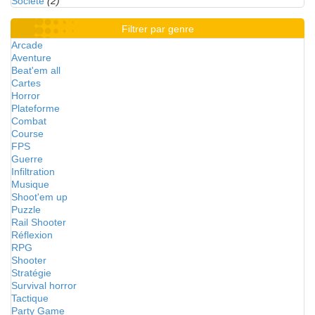
Société
(2)
Filtrer par genre
Arcade
Aventure
Beat'em all
Cartes
Horror
Plateforme
Combat
Course
FPS
Guerre
Infiltration
Musique
Shoot'em up
Puzzle
Rail Shooter
Réflexion
RPG
Shooter
Stratégie
Survival horror
Tactique
Party Game