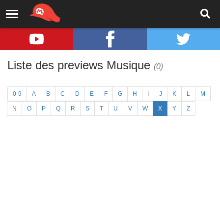
Liste des previews Musique
(0)
0-9
A
B
C
D
E
F
G
H
I
J
K
L
M
N
O
P
Q
R
S
T
U
V
W
X
Y
Z