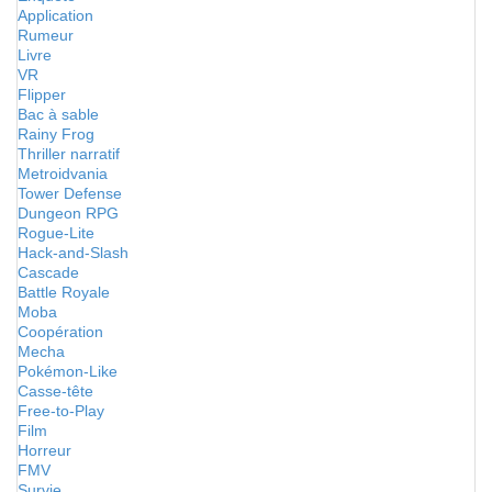
Application
Rumeur
Livre
VR
Flipper
Bac à sable
Rainy Frog
Thriller narratif
Metroidvania
Tower Defense
Dungeon RPG
Rogue-Lite
Hack-and-Slash
Cascade
Battle Royale
Moba
Coopération
Mecha
Pokémon-Like
Casse-tête
Free-to-Play
Film
Horreur
FMV
Survie