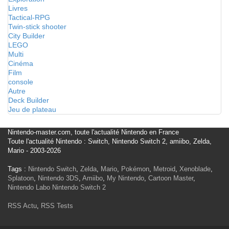
Livres
Tactical-RPG
Twin-stick shooter
City Builder
LEGO
Multi
Cinéma
Film
console
Autre
Deck Builder
Jeu de plateau
Nintendo-master.com, toute l'actualité Nintendo en France
Toute l'actualité Nintendo : Switch, Nintendo Switch 2, amiibo, Zelda,
Mario - 2003-2026
Tags :
Nintendo Switch
,
Zelda
,
Mario
,
Pokémon
,
Metroid
,
Xenoblade
,
Splatoon
,
Nintendo 3DS
,
Amiibo
,
My Nintendo
,
Cartoon Master
,
Nintendo Labo
Nintendo Switch 2
RSS Actu
,
RSS Tests