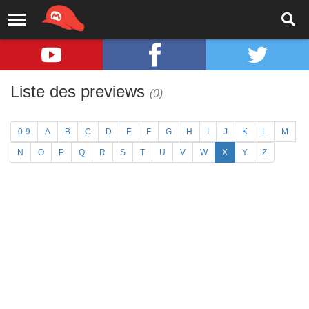
Liste des previews
(0)
0-9
A
B
C
D
E
F
G
H
I
J
K
L
M
N
O
P
Q
R
S
T
U
V
W
X
Y
Z