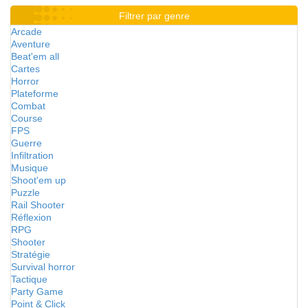
Filtrer par genre
Arcade
Aventure
Beat'em all
Cartes
Horror
Plateforme
Combat
Course
FPS
Guerre
Infiltration
Musique
Shoot'em up
Puzzle
Rail Shooter
Réflexion
RPG
Shooter
Stratégie
Survival horror
Tactique
Party Game
Point & Click