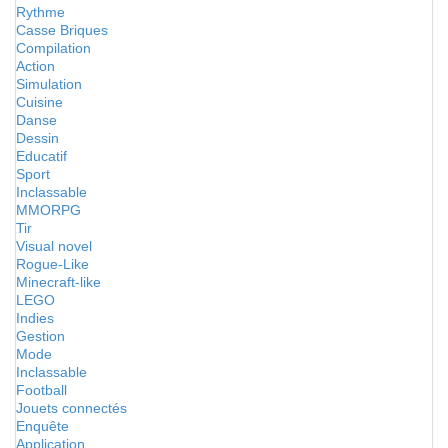
Rythme
Casse Briques
Compilation
Action
Simulation
Cuisine
Danse
Dessin
Educatif
Sport
Inclassable
MMORPG
Tir
Visual novel
Rogue-Like
Minecraft-like
LEGO
Indies
Gestion
Mode
Inclassable
Football
Jouets connectés
Enquête
Application