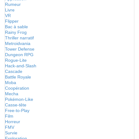
Rumeur
Livre
VR
Flipper
Bac à sable
Rainy Frog
Thriller narratif
Metroidvania
Tower Defense
Dungeon RPG
Rogue-Lite
Hack-and-Slash
Cascade
Battle Royale
Moba
Coopération
Mecha
Pokémon-Like
Casse-tête
Free-to-Play
Film
Horreur
FMV
Survie
Exploration