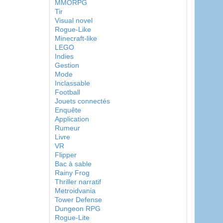
MMORPG
Tir
Visual novel
Rogue-Like
Minecraft-like
LEGO
Indies
Gestion
Mode
Inclassable
Football
Jouets connectés
Enquête
Application
Rumeur
Livre
VR
Flipper
Bac à sable
Rainy Frog
Thriller narratif
Metroidvania
Tower Defense
Dungeon RPG
Rogue-Lite