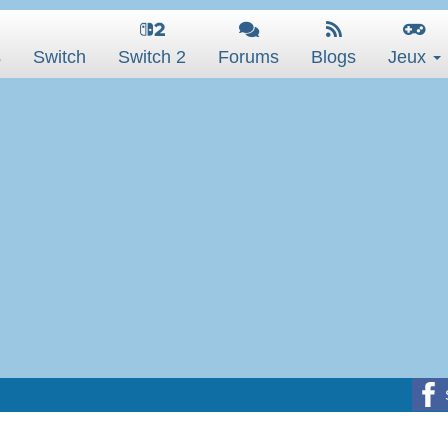
s
Switch
Switch 2
Forums
Blogs
Jeux