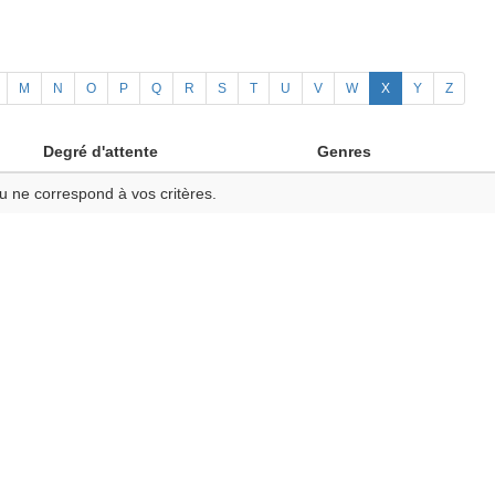
M
N
O
P
Q
R
S
T
U
V
W
X
Y
Z
Degré d'attente
Genres
u ne correspond à vos critères.