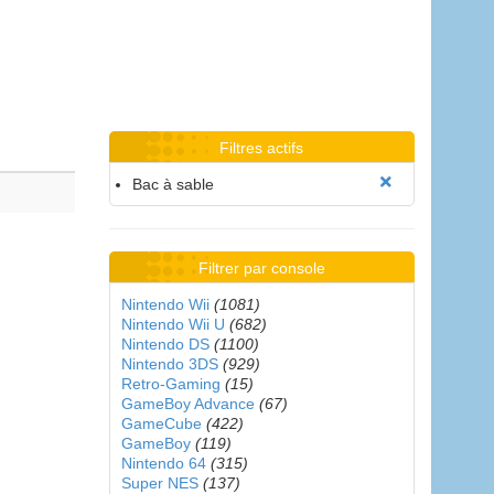
Filtres actifs
Bac à sable
Filtrer par console
Nintendo Wii
(1081)
Nintendo Wii U
(682)
Nintendo DS
(1100)
Nintendo 3DS
(929)
Retro-Gaming
(15)
GameBoy Advance
(67)
GameCube
(422)
GameBoy
(119)
Nintendo 64
(315)
Super NES
(137)