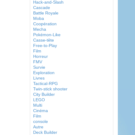
Hack-and-Slash
Cascade
Battle Royale
Moba
Coopération
Mecha
Pokémon-Like
Casse-tête
Free-to-Play
Film
Horreur
FMV
Survie
Exploration
Livres
Tactical-RPG
Twin-stick shooter
City Builder
LEGO
Multi
Cinéma
Film
console
Autre
Deck Builder