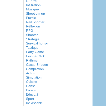
Guerre
Infiltration
Musique
Shoot'em up
Puzzle
Rail Shooter
Réflexion
RPG
Shooter
Stratégie
Survival horror
Tactique
Party Game
Point & Click
Rythme
Casse Briques
Compilation
Action
Simulation
Cuisine
Danse
Dessin
Educatif
Sport
Inclassable