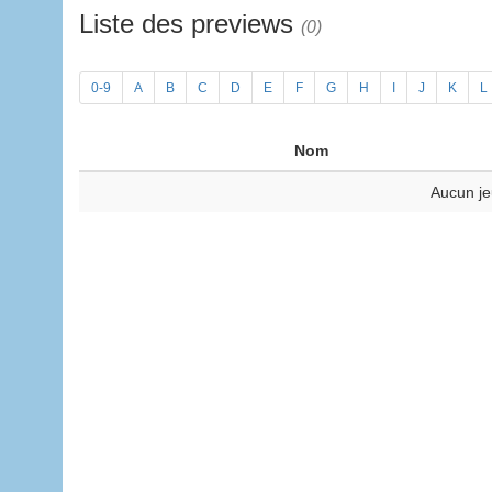
Liste des previews
(0)
0-9
A
B
C
D
E
F
G
H
I
J
K
L
Nom
Aucun je