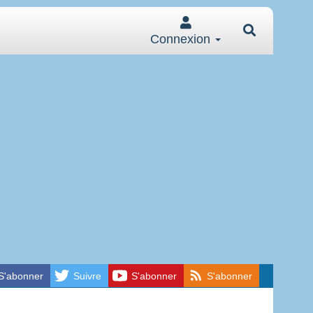
Connexion
S'abonner
Suivre
S'abonner
S'abonner