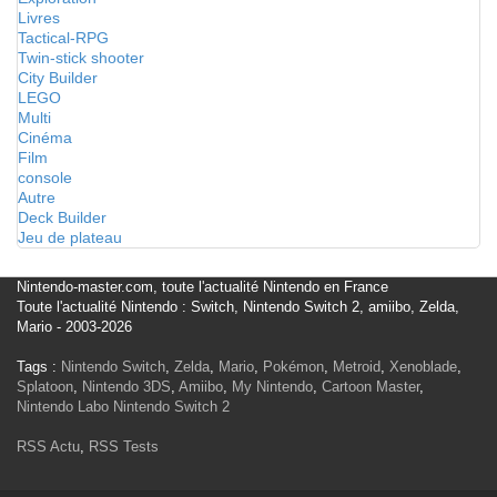
Livres
Tactical-RPG
Twin-stick shooter
City Builder
LEGO
Multi
Cinéma
Film
console
Autre
Deck Builder
Jeu de plateau
Nintendo-master.com, toute l'actualité Nintendo en France
Toute l'actualité Nintendo : Switch, Nintendo Switch 2, amiibo, Zelda,
Mario - 2003-2026
Tags :
Nintendo Switch
,
Zelda
,
Mario
,
Pokémon
,
Metroid
,
Xenoblade
,
Splatoon
,
Nintendo 3DS
,
Amiibo
,
My Nintendo
,
Cartoon Master
,
Nintendo Labo
Nintendo Switch 2
RSS Actu
,
RSS Tests