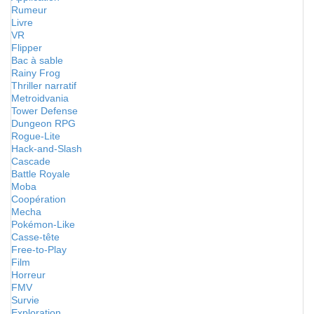
Rumeur
Livre
VR
Flipper
Bac à sable
Rainy Frog
Thriller narratif
Metroidvania
Tower Defense
Dungeon RPG
Rogue-Lite
Hack-and-Slash
Cascade
Battle Royale
Moba
Coopération
Mecha
Pokémon-Like
Casse-tête
Free-to-Play
Film
Horreur
FMV
Survie
Exploration