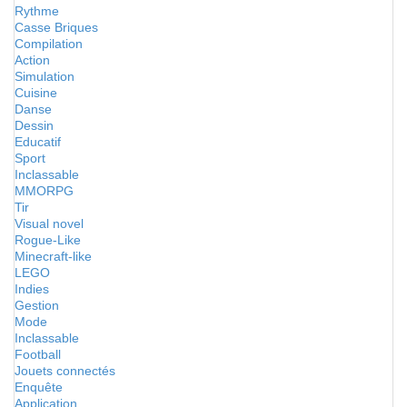
Rythme
Casse Briques
Compilation
Action
Simulation
Cuisine
Danse
Dessin
Educatif
Sport
Inclassable
MMORPG
Tir
Visual novel
Rogue-Like
Minecraft-like
LEGO
Indies
Gestion
Mode
Inclassable
Football
Jouets connectés
Enquête
Application