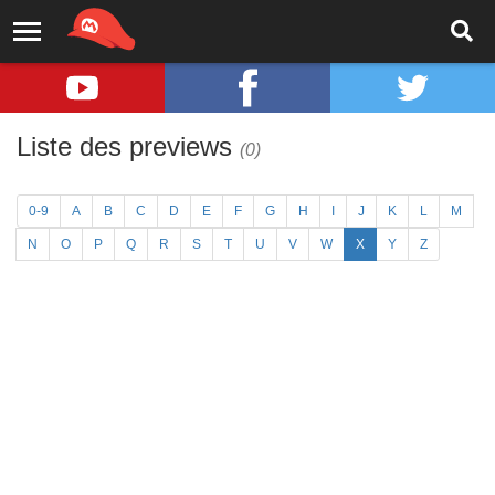
Liste des previews
(0)
0-9
A
B
C
D
E
F
G
H
I
J
K
L
M
N
O
P
Q
R
S
T
U
V
W
X
Y
Z