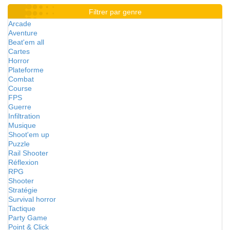
Filtrer par genre
Arcade
Aventure
Beat'em all
Cartes
Horror
Plateforme
Combat
Course
FPS
Guerre
Infiltration
Musique
Shoot'em up
Puzzle
Rail Shooter
Réflexion
RPG
Shooter
Stratégie
Survival horror
Tactique
Party Game
Point & Click