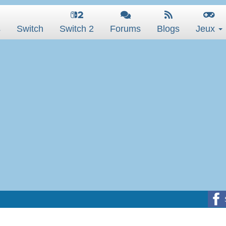
s
Switch
Switch 2
Forums
Blogs
Jeux