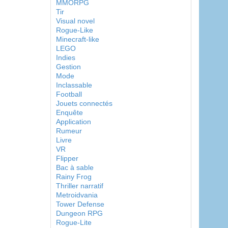
MMORPG
Tir
Visual novel
Rogue-Like
Minecraft-like
LEGO
Indies
Gestion
Mode
Inclassable
Football
Jouets connectés
Enquête
Application
Rumeur
Livre
VR
Flipper
Bac à sable
Rainy Frog
Thriller narratif
Metroidvania
Tower Defense
Dungeon RPG
Rogue-Lite