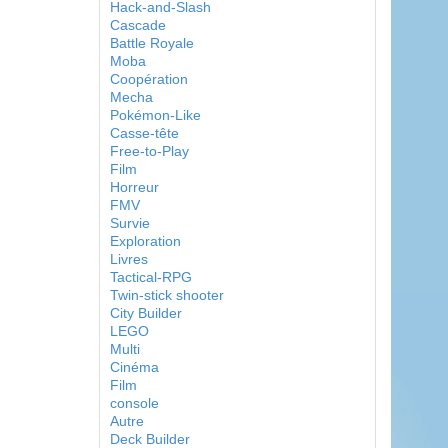
Hack-and-Slash
Cascade
Battle Royale
Moba
Coopération
Mecha
Pokémon-Like
Casse-tête
Free-to-Play
Film
Horreur
FMV
Survie
Exploration
Livres
Tactical-RPG
Twin-stick shooter
City Builder
LEGO
Multi
Cinéma
Film
console
Autre
Deck Builder