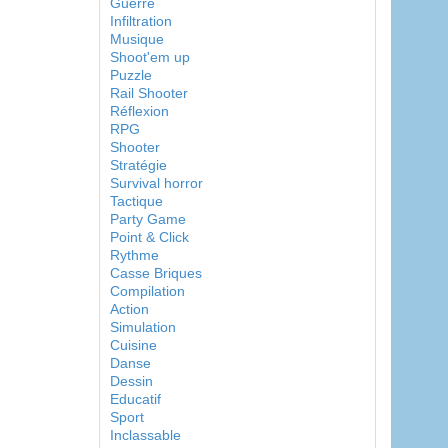
Guerre
Infiltration
Musique
Shoot'em up
Puzzle
Rail Shooter
Réflexion
RPG
Shooter
Stratégie
Survival horror
Tactique
Party Game
Point & Click
Rythme
Casse Briques
Compilation
Action
Simulation
Cuisine
Danse
Dessin
Educatif
Sport
Inclassable