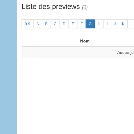
Liste des previews
(0)
0-9
A
B
C
D
E
F
G
H
I
J
K
L
Nom
Aucun je