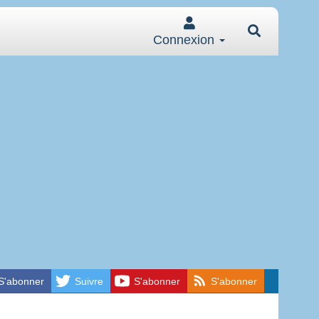
Connexion
S'abonner
Suivre
S'abonner
S'abonner