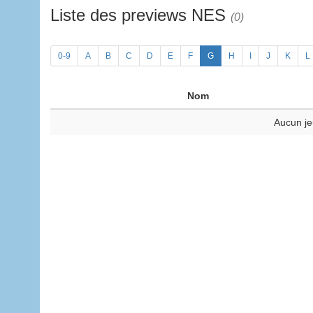
Liste des previews NES
(0)
0-9
A
B
C
D
E
F
G
H
I
J
K
L
Nom
Aucun je