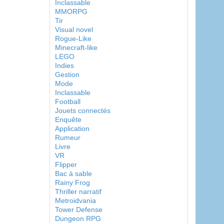
Inclassable
MMORPG
Tir
Visual novel
Rogue-Like
Minecraft-like
LEGO
Indies
Gestion
Mode
Inclassable
Football
Jouets connectés
Enquête
Application
Rumeur
Livre
VR
Flipper
Bac à sable
Rainy Frog
Thriller narratif
Metroidvania
Tower Defense
Dungeon RPG