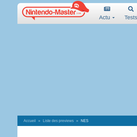
Actu
Test
Accueil
Liste des previews
NES