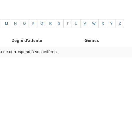
M
N
O
P
Q
R
S
T
U
V
W
X
Y
Z
Degré d'attente
Genres
u ne correspond à vos critères.