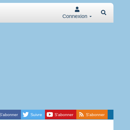
Connexion
S'abonner
Suivre
S'abonner
S'abonner