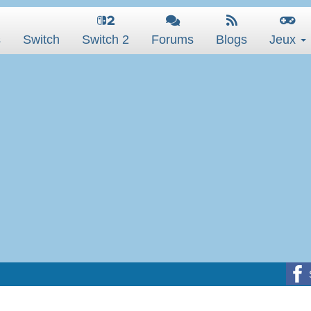
s
Switch
Switch 2
Forums
Blogs
Jeux