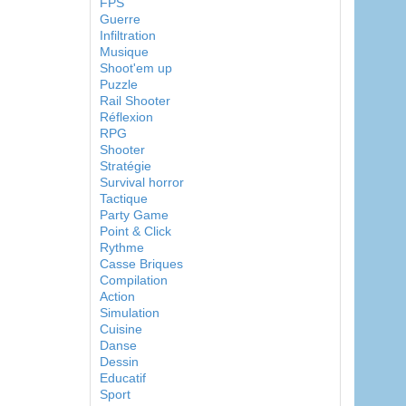
FPS
Guerre
Infiltration
Musique
Shoot'em up
Puzzle
Rail Shooter
Réflexion
RPG
Shooter
Stratégie
Survival horror
Tactique
Party Game
Point & Click
Rythme
Casse Briques
Compilation
Action
Simulation
Cuisine
Danse
Dessin
Educatif
Sport