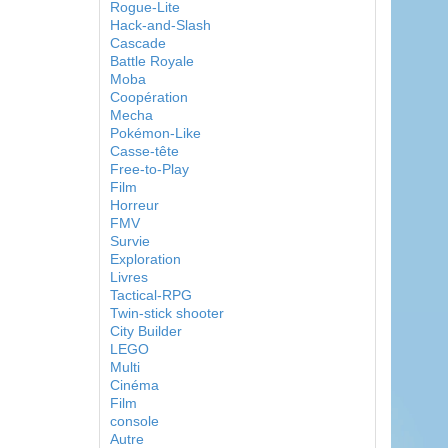
Rogue-Lite
Hack-and-Slash
Cascade
Battle Royale
Moba
Coopération
Mecha
Pokémon-Like
Casse-tête
Free-to-Play
Film
Horreur
FMV
Survie
Exploration
Livres
Tactical-RPG
Twin-stick shooter
City Builder
LEGO
Multi
Cinéma
Film
console
Autre