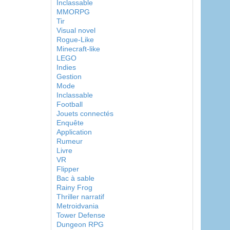
Inclassable
MMORPG
Tir
Visual novel
Rogue-Like
Minecraft-like
LEGO
Indies
Gestion
Mode
Inclassable
Football
Jouets connectés
Enquête
Application
Rumeur
Livre
VR
Flipper
Bac à sable
Rainy Frog
Thriller narratif
Metroidvania
Tower Defense
Dungeon RPG