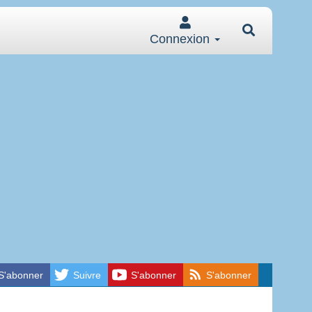
Connexion
S'abonner
Suivre
S'abonner
S'abonner