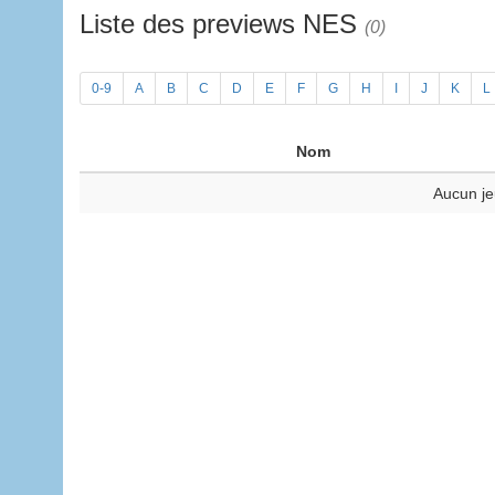
Liste des previews NES
(0)
0-9
A
B
C
D
E
F
G
H
I
J
K
L
Nom
Aucun je