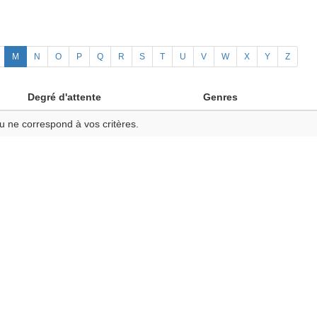
M
N
O
P
Q
R
S
T
U
V
W
X
Y
Z
Degré d'attente
Genres
u ne correspond à vos critères.