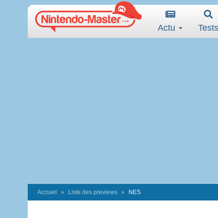
Actu
Test
Accueil
Liste des previews
NES