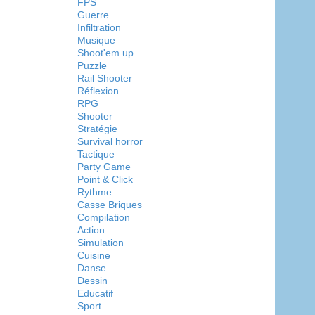
FPS
Guerre
Infiltration
Musique
Shoot'em up
Puzzle
Rail Shooter
Réflexion
RPG
Shooter
Stratégie
Survival horror
Tactique
Party Game
Point & Click
Rythme
Casse Briques
Compilation
Action
Simulation
Cuisine
Danse
Dessin
Educatif
Sport