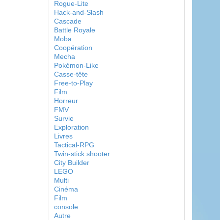
Rogue-Lite
Hack-and-Slash
Cascade
Battle Royale
Moba
Coopération
Mecha
Pokémon-Like
Casse-tête
Free-to-Play
Film
Horreur
FMV
Survie
Exploration
Livres
Tactical-RPG
Twin-stick shooter
City Builder
LEGO
Multi
Cinéma
Film
console
Autre