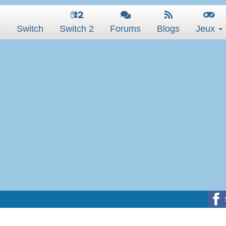
s
Switch
Switch 2
Forums
Blogs
Jeux