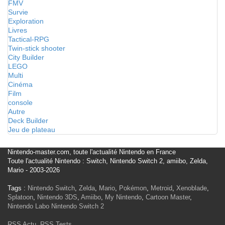
FMV
Survie
Exploration
Livres
Tactical-RPG
Twin-stick shooter
City Builder
LEGO
Multi
Cinéma
Film
console
Autre
Deck Builder
Jeu de plateau
Nintendo-master.com, toute l'actualité Nintendo en France
Toute l'actualité Nintendo : Switch, Nintendo Switch 2, amiibo, Zelda,
Mario - 2003-2026
Tags :
Nintendo Switch
,
Zelda
,
Mario
,
Pokémon
,
Metroid
,
Xenoblade
,
Splatoon
,
Nintendo 3DS
,
Amiibo
,
My Nintendo
,
Cartoon Master
,
Nintendo Labo
Nintendo Switch 2
RSS Actu
,
RSS Tests