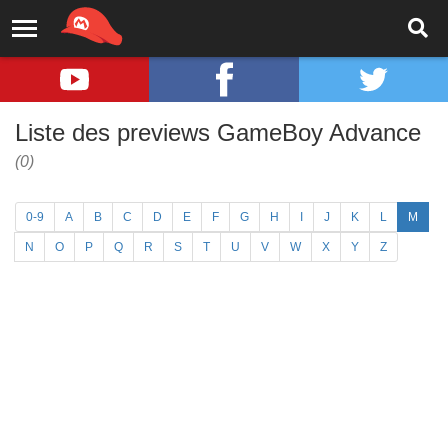
Liste des previews GameBoy Advance
(0)
0-9
A
B
C
D
E
F
G
H
I
J
K
L
M
N
O
P
Q
R
S
T
U
V
W
X
Y
Z