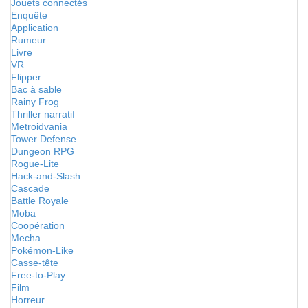
Jouets connectés
Enquête
Application
Rumeur
Livre
VR
Flipper
Bac à sable
Rainy Frog
Thriller narratif
Metroidvania
Tower Defense
Dungeon RPG
Rogue-Lite
Hack-and-Slash
Cascade
Battle Royale
Moba
Coopération
Mecha
Pokémon-Like
Casse-tête
Free-to-Play
Film
Horreur