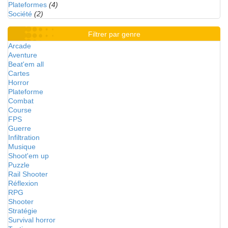
Plateformes
(4)
Société
(2)
Filtrer par genre
Arcade
Aventure
Beat'em all
Cartes
Horror
Plateforme
Combat
Course
FPS
Guerre
Infiltration
Musique
Shoot'em up
Puzzle
Rail Shooter
Réflexion
RPG
Shooter
Stratégie
Survival horror