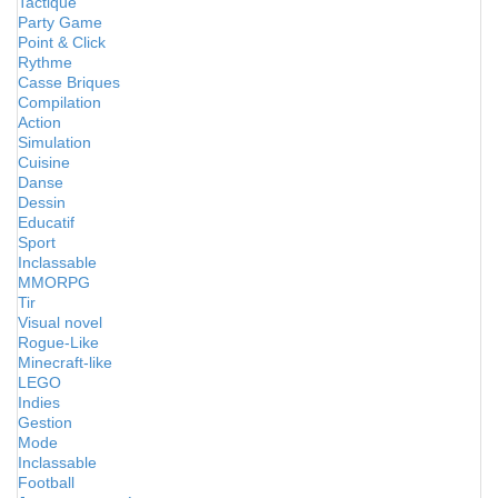
Tactique
Party Game
Point & Click
Rythme
Casse Briques
Compilation
Action
Simulation
Cuisine
Danse
Dessin
Educatif
Sport
Inclassable
MMORPG
Tir
Visual novel
Rogue-Like
Minecraft-like
LEGO
Indies
Gestion
Mode
Inclassable
Football