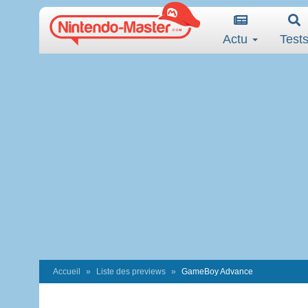
Actu
Test
Accueil
Liste des previews
GameBoy Advance