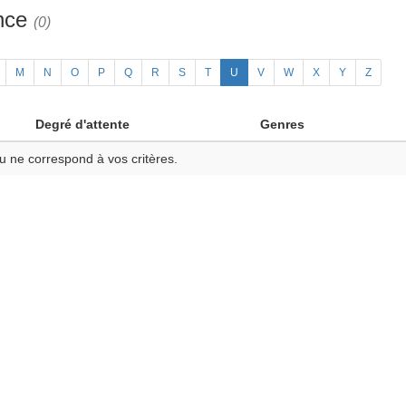
ance
(0)
M
N
O
P
Q
R
S
T
U
V
W
X
Y
Z
Degré d'attente
Genres
u ne correspond à vos critères.