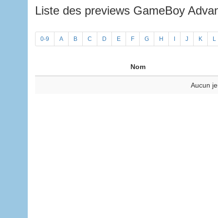
Liste des previews GameBoy Adv
0-9
A
B
C
D
E
F
G
H
I
J
K
L
Nom
Aucun je