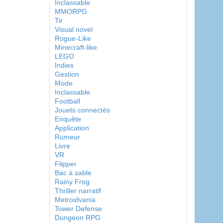
Inclassable
MMORPG
Tir
Visual novel
Rogue-Like
Minecraft-like
LEGO
Indies
Gestion
Mode
Inclassable
Football
Jouets connectés
Enquête
Application
Rumeur
Livre
VR
Flipper
Bac à sable
Rainy Frog
Thriller narratif
Metroidvania
Tower Defense
Dungeon RPG