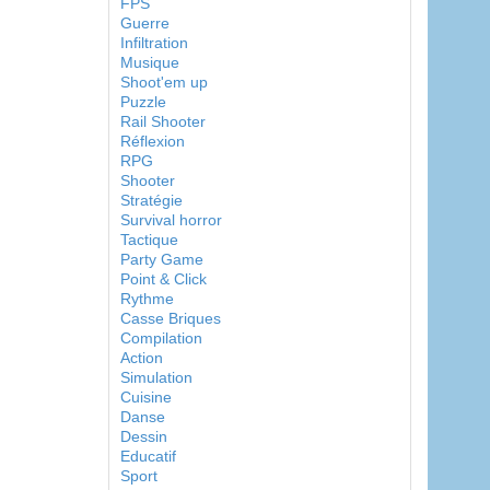
FPS
Guerre
Infiltration
Musique
Shoot'em up
Puzzle
Rail Shooter
Réflexion
RPG
Shooter
Stratégie
Survival horror
Tactique
Party Game
Point & Click
Rythme
Casse Briques
Compilation
Action
Simulation
Cuisine
Danse
Dessin
Educatif
Sport