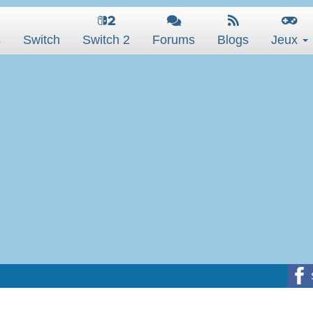
s
Switch
Switch 2
Forums
Blogs
Jeux