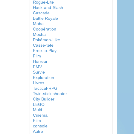
Rogue-Lite
Hack-and-Slash
Cascade
Battle Royale
Moba
Coopération
Mecha
Pokémon-Like
Casse-tête
Free-to-Play
Film
Horreur
FMV
Survie
Exploration
Livres
Tactical-RPG
Twin-stick shooter
City Builder
LEGO
Multi
Cinéma
Film
console
Autre