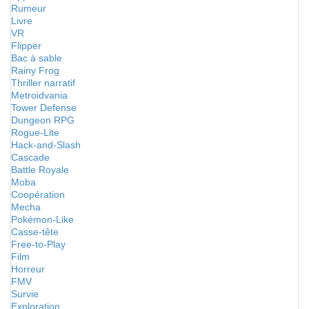
Rumeur
Livre
VR
Flipper
Bac à sable
Rainy Frog
Thriller narratif
Metroidvania
Tower Defense
Dungeon RPG
Rogue-Lite
Hack-and-Slash
Cascade
Battle Royale
Moba
Coopération
Mecha
Pokémon-Like
Casse-tête
Free-to-Play
Film
Horreur
FMV
Survie
Exploration