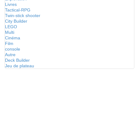
Livres
Tactical-RPG
Twin-stick shooter
City Builder
LEGO
Multi
Cinéma
Film
console
Autre
Deck Builder
Jeu de plateau