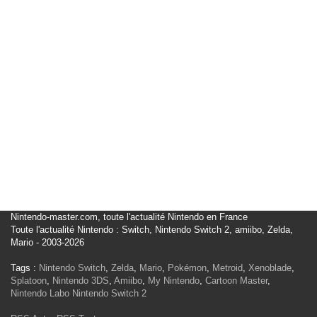
Nintendo-master.com, toute l'actualité Nintendo en France
Toute l'actualité Nintendo : Switch, Nintendo Switch 2, amiibo, Zelda,
Mario - 2003-2026
Tags :
Nintendo Switch
,
Zelda
,
Mario
,
Pokémon
,
Metroid
,
Xenoblade
,
Splatoon
,
Nintendo 3DS
,
Amiibo
,
My Nintendo
,
Cartoon Master
,
Nintendo Labo
Nintendo Switch 2