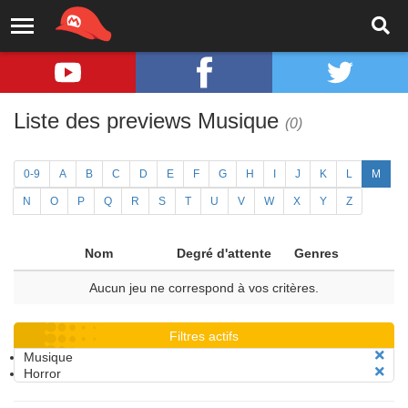
Liste des previews Musique
(0)
0-9
A
B
C
D
E
F
G
H
I
J
K
L
M
N
O
P
Q
R
S
T
U
V
W
X
Y
Z
Nom
Degré d'attente
Genres
Aucun jeu ne correspond à vos critères.
Filtres actifs
Musique
Horror