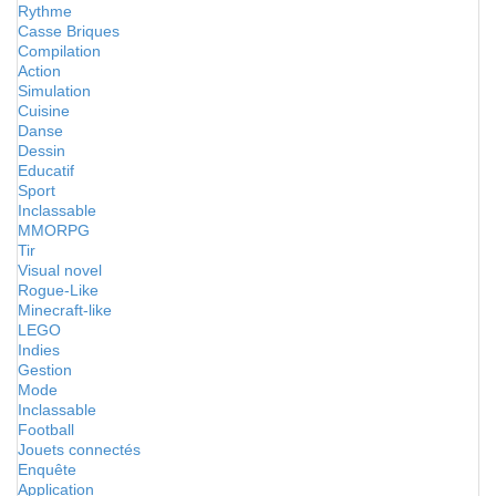
Rythme
Casse Briques
Compilation
Action
Simulation
Cuisine
Danse
Dessin
Educatif
Sport
Inclassable
MMORPG
Tir
Visual novel
Rogue-Like
Minecraft-like
LEGO
Indies
Gestion
Mode
Inclassable
Football
Jouets connectés
Enquête
Application