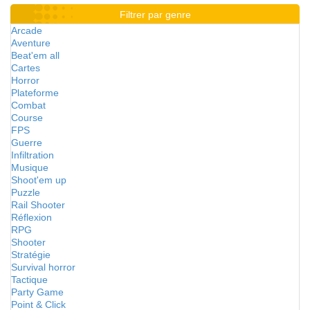
Filtrer par genre
Arcade
Aventure
Beat'em all
Cartes
Horror
Plateforme
Combat
Course
FPS
Guerre
Infiltration
Musique
Shoot'em up
Puzzle
Rail Shooter
Réflexion
RPG
Shooter
Stratégie
Survival horror
Tactique
Party Game
Point & Click