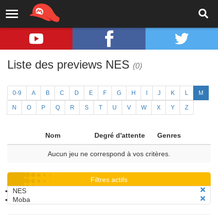
Liste des previews NES
(0)
0-9
A
B
C
D
E
F
G
H
I
J
K
L
M
N
O
P
Q
R
S
T
U
V
W
X
Y
Z
Nom
Degré d'attente
Genres
Aucun jeu ne correspond à vos critères.
Filtres actifs
NES
Moba