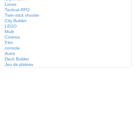
Livres
Tactical-RPG
Twin-stick shooter
City Builder
LEGO
Multi
Cinéma
Film
console
Autre
Deck Builder
Jeu de plateau