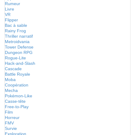
Rumeur
Livre
VR
Flipper
Bac à sable
Rainy Frog
Thriller narratif
Metroidvania
Tower Defense
Dungeon RPG
Rogue-Lite
Hack-and-Slash
Cascade
Battle Royale
Moba
Coopération
Mecha
Pokémon-Like
Casse-tête
Free-to-Play
Film
Horreur
FMV
Survie
Exploration