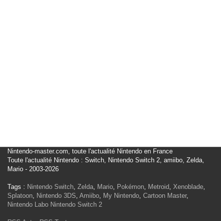
Nintendo-master.com, toute l'actualité Nintendo en France
Toute l'actualité Nintendo : Switch, Nintendo Switch 2, amiibo, Zelda,
Mario - 2003-2026
Tags :
Nintendo Switch
,
Zelda
,
Mario
,
Pokémon
,
Metroid
,
Xenoblade
,
Splatoon
,
Nintendo 3DS
,
Amiibo
,
My Nintendo
,
Cartoon Master
,
Nintendo Labo
Nintendo Switch 2