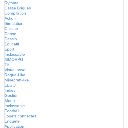
Rythme
Casse Briques
Compilation
Action
Simulation
Cuisine
Danse
Dessin
Educatif
Sport
Inclassable
MMORPG
Tir
Visual novel
Rogue-Like
Minecraft-like
LEGO
Indies
Gestion
Mode
Inclassable
Football
Jouets connectés
Enquête
Application