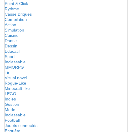
Point & Click
Rythme
Casse Briques
Compilation
Action
Simulation
Cuisine
Danse
Dessin
Educatif
Sport
Inclassable
MMORPG
Tir
Visual novel
Rogue-Like
Minecraft-like
LEGO
Indies
Gestion
Mode
Inclassable
Football
Jouets connectés
Enquête