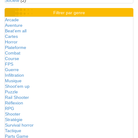
Société
(2)
Filtrer par genre
Arcade
Aventure
Beat'em all
Cartes
Horror
Plateforme
Combat
Course
FPS
Guerre
Infiltration
Musique
Shoot'em up
Puzzle
Rail Shooter
Réflexion
RPG
Shooter
Stratégie
Survival horror
Tactique
Party Game