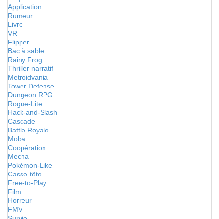
Application
Rumeur
Livre
VR
Flipper
Bac à sable
Rainy Frog
Thriller narratif
Metroidvania
Tower Defense
Dungeon RPG
Rogue-Lite
Hack-and-Slash
Cascade
Battle Royale
Moba
Coopération
Mecha
Pokémon-Like
Casse-tête
Free-to-Play
Film
Horreur
FMV
Survie