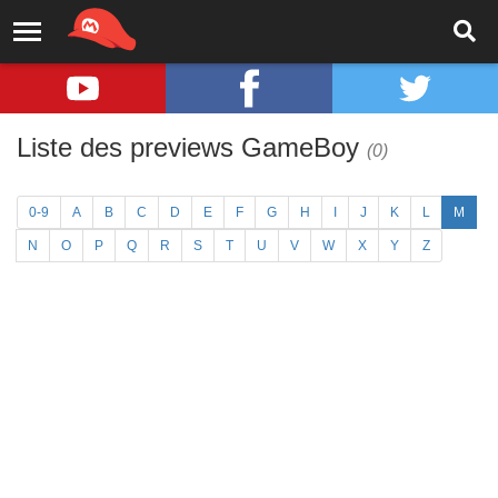
Liste des previews GameBoy
(0)
0-9
A
B
C
D
E
F
G
H
I
J
K
L
M
N
O
P
Q
R
S
T
U
V
W
X
Y
Z