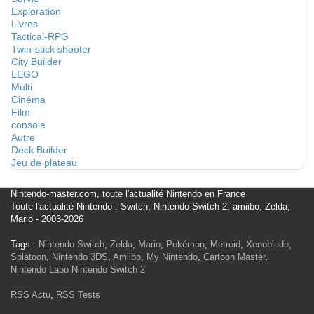
Exploration
Livres
Tactical-RPG
Twin-stick shooter
City Builder
LEGO
Multi
Cinéma
Film
console
Autre
Deck Builder
Jeu de plateau
Nintendo-master.com, toute l'actualité Nintendo en France
Toute l'actualité Nintendo : Switch, Nintendo Switch 2, amiibo, Zelda,
Mario - 2003-2026
Tags :
Nintendo Switch
,
Zelda
,
Mario
,
Pokémon
,
Metroid
,
Xenoblade
,
Splatoon
,
Nintendo 3DS
,
Amiibo
,
My Nintendo
,
Cartoon Master
,
Nintendo Labo
Nintendo Switch 2
RSS Actu
,
RSS Tests