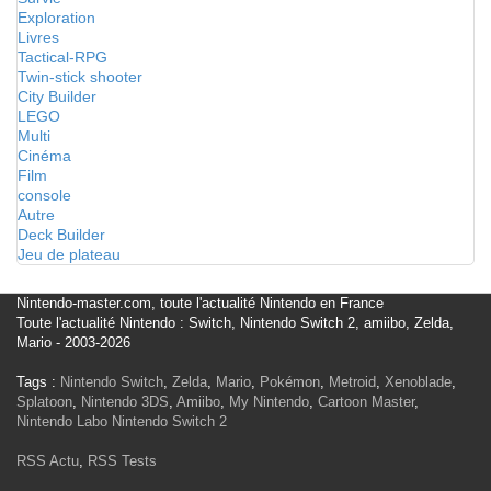
Exploration
Livres
Tactical-RPG
Twin-stick shooter
City Builder
LEGO
Multi
Cinéma
Film
console
Autre
Deck Builder
Jeu de plateau
Nintendo-master.com, toute l'actualité Nintendo en France
Toute l'actualité Nintendo : Switch, Nintendo Switch 2, amiibo, Zelda,
Mario - 2003-2026
Tags :
Nintendo Switch
,
Zelda
,
Mario
,
Pokémon
,
Metroid
,
Xenoblade
,
Splatoon
,
Nintendo 3DS
,
Amiibo
,
My Nintendo
,
Cartoon Master
,
Nintendo Labo
Nintendo Switch 2
RSS Actu
,
RSS Tests