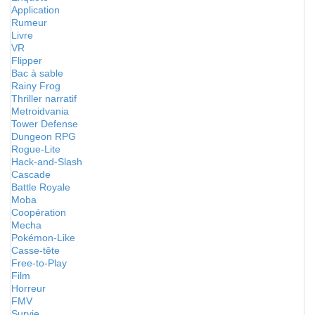
Application
Rumeur
Livre
VR
Flipper
Bac à sable
Rainy Frog
Thriller narratif
Metroidvania
Tower Defense
Dungeon RPG
Rogue-Lite
Hack-and-Slash
Cascade
Battle Royale
Moba
Coopération
Mecha
Pokémon-Like
Casse-tête
Free-to-Play
Film
Horreur
FMV
Survie