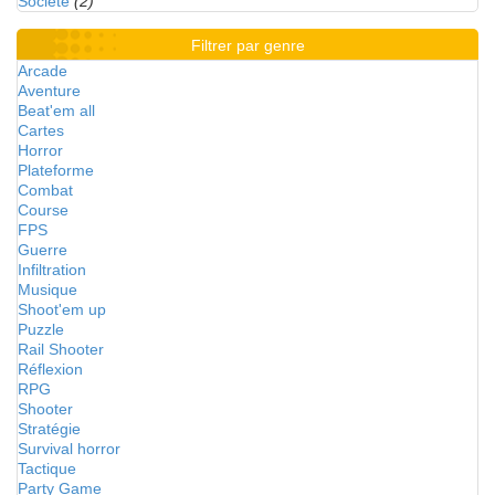
Société
(2)
Filtrer par genre
Arcade
Aventure
Beat'em all
Cartes
Horror
Plateforme
Combat
Course
FPS
Guerre
Infiltration
Musique
Shoot'em up
Puzzle
Rail Shooter
Réflexion
RPG
Shooter
Stratégie
Survival horror
Tactique
Party Game