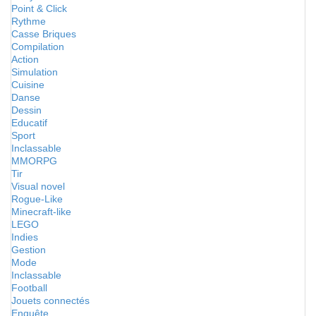
Point & Click
Rythme
Casse Briques
Compilation
Action
Simulation
Cuisine
Danse
Dessin
Educatif
Sport
Inclassable
MMORPG
Tir
Visual novel
Rogue-Like
Minecraft-like
LEGO
Indies
Gestion
Mode
Inclassable
Football
Jouets connectés
Enquête