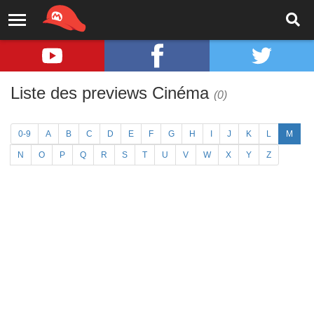
Liste des previews Cinéma
(0)
0-9
A
B
C
D
E
F
G
H
I
J
K
L
M
N
O
P
Q
R
S
T
U
V
W
X
Y
Z