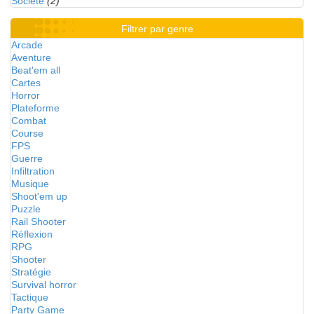
Société
(2)
Filtrer par genre
Arcade
Aventure
Beat'em all
Cartes
Horror
Plateforme
Combat
Course
FPS
Guerre
Infiltration
Musique
Shoot'em up
Puzzle
Rail Shooter
Réflexion
RPG
Shooter
Stratégie
Survival horror
Tactique
Party Game