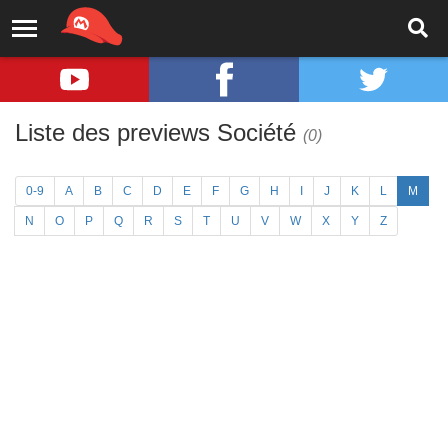
Liste des previews Société
(0)
0-9
A
B
C
D
E
F
G
H
I
J
K
L
M
N
O
P
Q
R
S
T
U
V
W
X
Y
Z