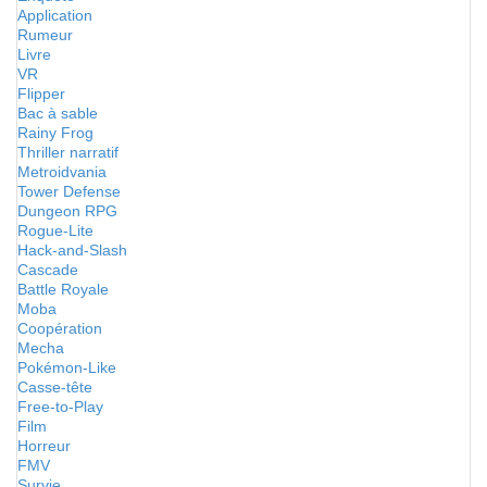
Application
Rumeur
Livre
VR
Flipper
Bac à sable
Rainy Frog
Thriller narratif
Metroidvania
Tower Defense
Dungeon RPG
Rogue-Lite
Hack-and-Slash
Cascade
Battle Royale
Moba
Coopération
Mecha
Pokémon-Like
Casse-tête
Free-to-Play
Film
Horreur
FMV
Survie