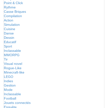
Point & Click
Rythme
Casse Briques
Compilation
Action
Simulation
Cuisine
Danse
Dessin
Educatif
Sport
Inclassable
MMORPG
Tir
Visual novel
Rogue-Like
Minecraft-like
LEGO
Indies
Gestion
Mode
Inclassable
Football
Jouets connectés
Enquête