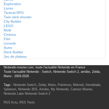
Exploration
Livres
Tactical-RPG
Twin-stick shooter
City Builder
LEGO
Multi
Cinéma
Film
console
Autre
Deck Builder
Jeu de plateau
Nintendo-master.com, toute l'actualité Nintendo en France
Toute l'actualité Nintendo : Switch, Nintendo Switch 2, amiibo, Zelda,
Mario - 2003-2026
Tags :
Nintendo Switch
,
Zelda
,
Mario
,
Pokémon
,
Metroid
,
Xenoblade
,
Splatoon
,
Nintendo 3DS
,
Amiibo
,
My Nintendo
,
Cartoon Master
,
Nintendo Labo
Nintendo Switch 2
RSS Actu
,
RSS Tests