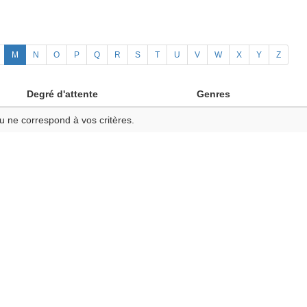
M
N
O
P
Q
R
S
T
U
V
W
X
Y
Z
Degré d'attente
Genres
u ne correspond à vos critères.