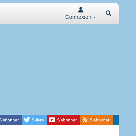
Connexion
S'abonner
Suivre
S'abonner
S'abonner