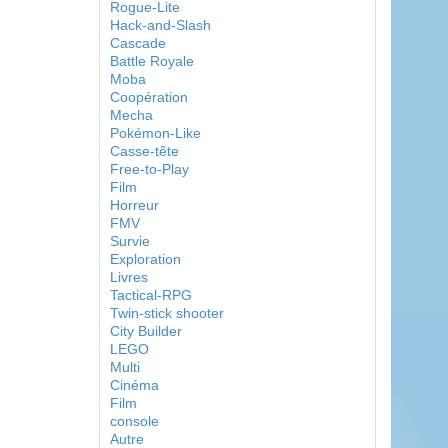
Rogue-Lite
Hack-and-Slash
Cascade
Battle Royale
Moba
Coopération
Mecha
Pokémon-Like
Casse-tête
Free-to-Play
Film
Horreur
FMV
Survie
Exploration
Livres
Tactical-RPG
Twin-stick shooter
City Builder
LEGO
Multi
Cinéma
Film
console
Autre