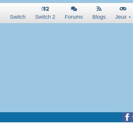
s
Switch
Switch 2
Forums
Blogs
Jeux