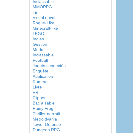
Inclassable
MMORPG
Tir
Visual novel
Rogue-Like
Minecraft-like
LEGO
Indies
Gestion
Mode
Inclassable
Football
Jouets connectés
Enquête
Application
Rumeur
Livre
VR
Flipper
Bac à sable
Rainy Frog
Thriller narratif
Metroidvania
Tower Defense
Dungeon RPG