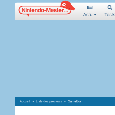
Actu
Test
Accueil
Liste des previews
GameBoy