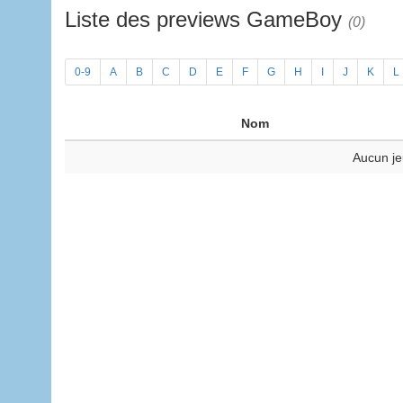
Liste des previews GameBoy
(0)
0-9
A
B
C
D
E
F
G
H
I
J
K
L
Nom
Aucun je