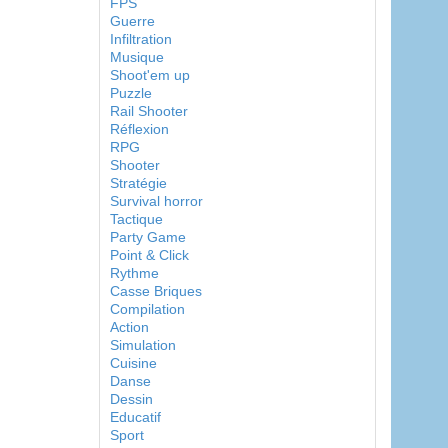
FPS
Guerre
Infiltration
Musique
Shoot'em up
Puzzle
Rail Shooter
Réflexion
RPG
Shooter
Stratégie
Survival horror
Tactique
Party Game
Point & Click
Rythme
Casse Briques
Compilation
Action
Simulation
Cuisine
Danse
Dessin
Educatif
Sport