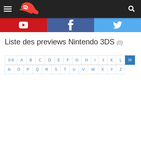
Liste des previews Nintendo 3DS
(0)
0-9
A
B
C
D
E
F
G
H
I
J
K
L
M
N
O
P
Q
R
S
T
U
V
W
X
Y
Z