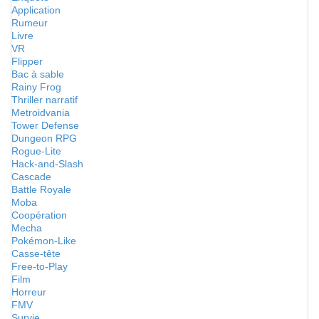
Application
Rumeur
Livre
VR
Flipper
Bac à sable
Rainy Frog
Thriller narratif
Metroidvania
Tower Defense
Dungeon RPG
Rogue-Lite
Hack-and-Slash
Cascade
Battle Royale
Moba
Coopération
Mecha
Pokémon-Like
Casse-tête
Free-to-Play
Film
Horreur
FMV
Survie