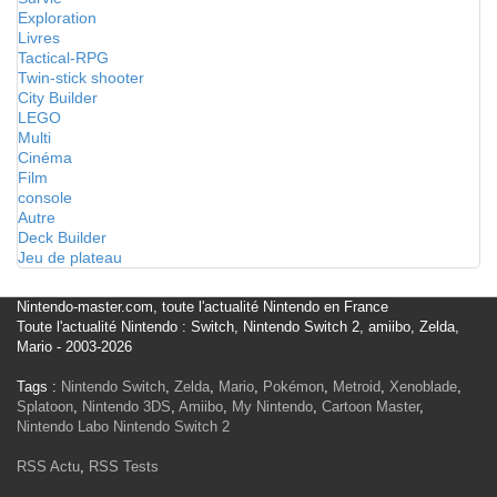
Exploration
Livres
Tactical-RPG
Twin-stick shooter
City Builder
LEGO
Multi
Cinéma
Film
console
Autre
Deck Builder
Jeu de plateau
Nintendo-master.com, toute l'actualité Nintendo en France
Toute l'actualité Nintendo : Switch, Nintendo Switch 2, amiibo, Zelda,
Mario - 2003-2026
Tags :
Nintendo Switch
,
Zelda
,
Mario
,
Pokémon
,
Metroid
,
Xenoblade
,
Splatoon
,
Nintendo 3DS
,
Amiibo
,
My Nintendo
,
Cartoon Master
,
Nintendo Labo
Nintendo Switch 2
RSS Actu
,
RSS Tests