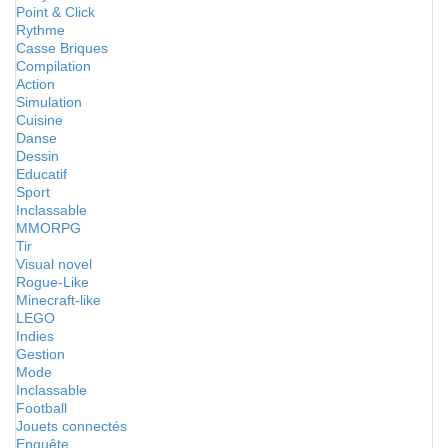
Point & Click
Rythme
Casse Briques
Compilation
Action
Simulation
Cuisine
Danse
Dessin
Educatif
Sport
Inclassable
MMORPG
Tir
Visual novel
Rogue-Like
Minecraft-like
LEGO
Indies
Gestion
Mode
Inclassable
Football
Jouets connectés
Enquête