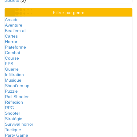
Société
(2)
Filtrer par genre
Arcade
Aventure
Beat'em all
Cartes
Horror
Plateforme
Combat
Course
FPS
Guerre
Infiltration
Musique
Shoot'em up
Puzzle
Rail Shooter
Réflexion
RPG
Shooter
Stratégie
Survival horror
Tactique
Party Game