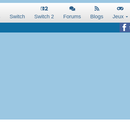
s
Switch
Switch 2
Forums
Blogs
Jeux