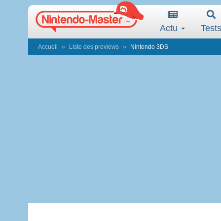
Actu
Test
Accueil
Liste des previews
Nintendo 3DS