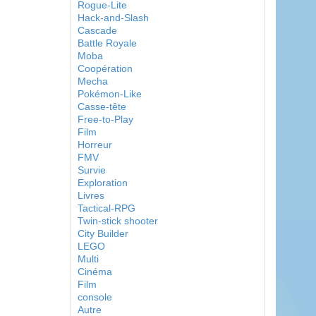
Rogue-Lite
Hack-and-Slash
Cascade
Battle Royale
Moba
Coopération
Mecha
Pokémon-Like
Casse-tête
Free-to-Play
Film
Horreur
FMV
Survie
Exploration
Livres
Tactical-RPG
Twin-stick shooter
City Builder
LEGO
Multi
Cinéma
Film
console
Autre