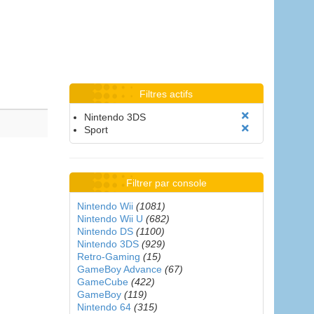
Filtres actifs
Nintendo 3DS
Sport
Filtrer par console
Nintendo Wii
(1081)
Nintendo Wii U
(682)
Nintendo DS
(1100)
Nintendo 3DS
(929)
Retro-Gaming
(15)
GameBoy Advance
(67)
GameCube
(422)
GameBoy
(119)
Nintendo 64
(315)