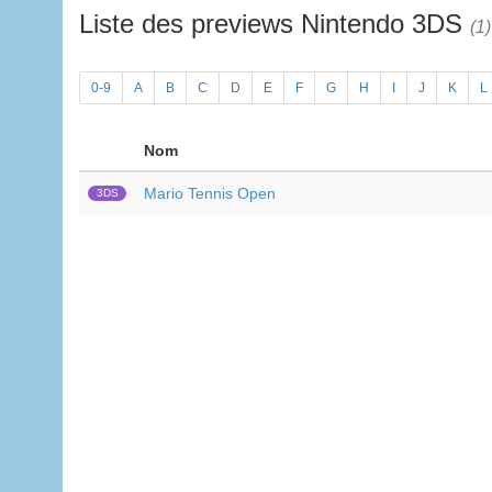
Liste des previews Nintendo 3DS
(1)
0-9
A
B
C
D
E
F
G
H
I
J
K
L
Nom
Mario Tennis Open
3DS