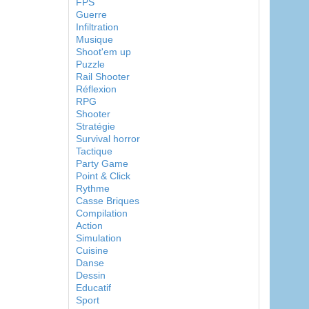
FPS
Guerre
Infiltration
Musique
Shoot'em up
Puzzle
Rail Shooter
Réflexion
RPG
Shooter
Stratégie
Survival horror
Tactique
Party Game
Point & Click
Rythme
Casse Briques
Compilation
Action
Simulation
Cuisine
Danse
Dessin
Educatif
Sport