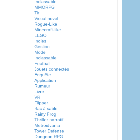
Inclassable
MMORPG
Tir
Visual novel
Rogue-Like
Minecraft-like
LEGO
Indies
Gestion
Mode
Inclassable
Football
Jouets connectés
Enquête
Application
Rumeur
Livre
VR
Flipper
Bac à sable
Rainy Frog
Thriller narratif
Metroidvania
Tower Defense
Dungeon RPG