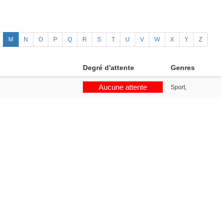
M
N
O
P
Q
R
S
T
U
V
W
X
Y
Z
Degré d'attente
Genres
Aucune attente
Sport,