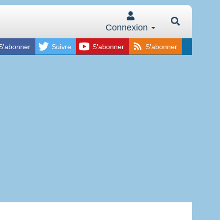
Connexion
S'abonner
Suivre
S'abonner
S'abonner