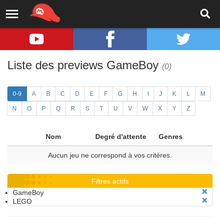
Liste des previews GameBoy
(0)
0-9
A
B
C
D
E
F
G
H
I
J
K
L
M
N
O
P
Q
R
S
T
U
V
W
X
Y
Z
Nom
Degré d'attente
Genres
Aucun jeu ne correspond à vos critères.
Filtres actifs
GameBoy
LEGO