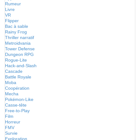
Rumeur
Livre
VR
Flipper
Bac à sable
Rainy Frog
Thriller narratif
Metroidvania
Tower Defense
Dungeon RPG
Rogue-Lite
Hack-and-Slash
Cascade
Battle Royale
Moba
Coopération
Mecha
Pokémon-Like
Casse-tête
Free-to-Play
Film
Horreur
FMV
Survie
Exploration