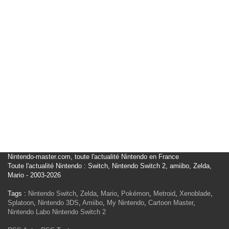
Nintendo-master.com, toute l'actualité Nintendo en France
Toute l'actualité Nintendo : Switch, Nintendo Switch 2, amiibo, Zelda,
Mario - 2003-2026
Tags :
Nintendo Switch
,
Zelda
,
Mario
,
Pokémon
,
Metroid
,
Xenoblade
,
Splatoon
,
Nintendo 3DS
,
Amiibo
,
My Nintendo
,
Cartoon Master
,
Nintendo Labo
Nintendo Switch 2