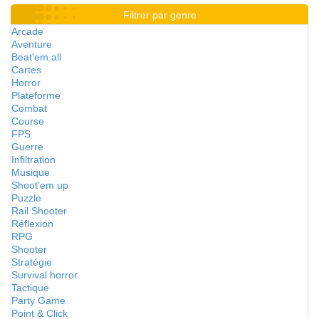
Filtrer par genre
Arcade
Aventure
Beat'em all
Cartes
Horror
Plateforme
Combat
Course
FPS
Guerre
Infiltration
Musique
Shoot'em up
Puzzle
Rail Shooter
Réflexion
RPG
Shooter
Stratégie
Survival horror
Tactique
Party Game
Point & Click