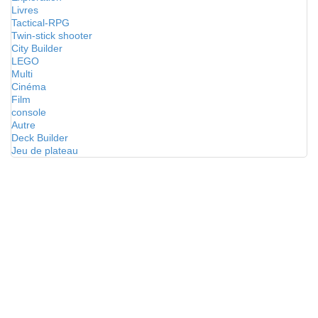
Livres
Tactical-RPG
Twin-stick shooter
City Builder
LEGO
Multi
Cinéma
Film
console
Autre
Deck Builder
Jeu de plateau