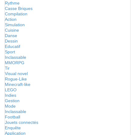
Rythme
Casse Briques
Compilation
Action
Simulation
Cuisine
Danse
Dessin
Educatif
Sport
Inclassable
MMORPG
Tir
Visual novel
Rogue-Like
Minecraft-like
LEGO
Indies
Gestion
Mode
Inclassable
Football
Jouets connectés
Enquête
Application