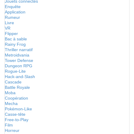
Jouets connectés
Enquête
Application
Rumeur
Livre
VR
Flipper
Bac à sable
Rainy Frog
Thriller narratif
Metroidvania
Tower Defense
Dungeon RPG
Rogue-Lite
Hack-and-Slash
Cascade
Battle Royale
Moba
Coopération
Mecha
Pokémon-Like
Casse-tête
Free-to-Play
Film
Horreur