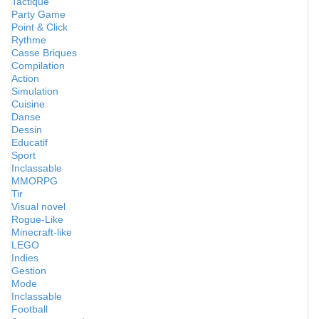
Tactique
Party Game
Point & Click
Rythme
Casse Briques
Compilation
Action
Simulation
Cuisine
Danse
Dessin
Educatif
Sport
Inclassable
MMORPG
Tir
Visual novel
Rogue-Like
Minecraft-like
LEGO
Indies
Gestion
Mode
Inclassable
Football