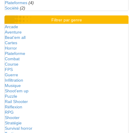
Plateformes
(4)
Société
(2)
Filtrer par genre
Arcade
Aventure
Beat'em all
Cartes
Horror
Plateforme
Combat
Course
FPS
Guerre
Infiltration
Musique
Shoot'em up
Puzzle
Rail Shooter
Réflexion
RPG
Shooter
Stratégie
Survival horror