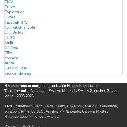
FMV
Survie
Exploration
Livres
Tactical-RPG
Twin-stick shooter
City Builder
LEGO
Multi
Cinéma
Film
console
Autre
Deck Builder
Jeu de plateau
Nintendo-master.com, toute l'actualité Nintendo en France
Toute l'actualité Nintendo : Switch, Nintendo Switch 2, amiibo, Zelda,
Mario - 2003-2026
Tags :
Nintendo Switch
,
Zelda
,
Mario
,
Pokémon
,
Metroid
,
Xenoblade
,
Splatoon
,
Nintendo 3DS
,
Amiibo
,
My Nintendo
,
Cartoon Master
,
Nintendo Labo
Nintendo Switch 2
RSS Actu
,
RSS Tests