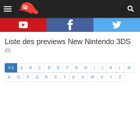
Liste des previews New Nintendo 3DS
(0)
0-9
A
B
C
D
E
F
G
H
I
J
K
L
M
N
O
P
Q
R
S
T
U
V
W
X
Y
Z