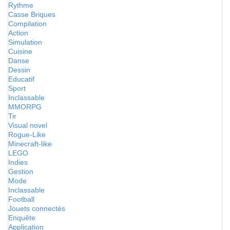
Rythme
Casse Briques
Compilation
Action
Simulation
Cuisine
Danse
Dessin
Educatif
Sport
Inclassable
MMORPG
Tir
Visual novel
Rogue-Like
Minecraft-like
LEGO
Indies
Gestion
Mode
Inclassable
Football
Jouets connectés
Enquête
Application