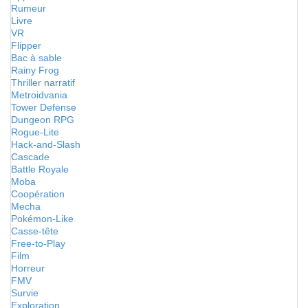
Rumeur
Livre
VR
Flipper
Bac à sable
Rainy Frog
Thriller narratif
Metroidvania
Tower Defense
Dungeon RPG
Rogue-Lite
Hack-and-Slash
Cascade
Battle Royale
Moba
Coopération
Mecha
Pokémon-Like
Casse-tête
Free-to-Play
Film
Horreur
FMV
Survie
Exploration