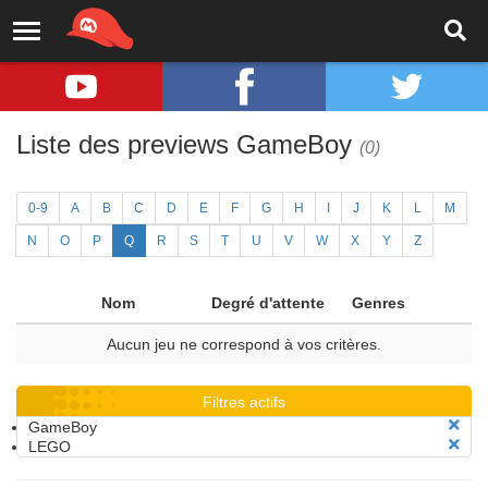
Liste des previews GameBoy
(0)
0-9
A
B
C
D
E
F
G
H
I
J
K
L
M
N
O
P
Q
R
S
T
U
V
W
X
Y
Z
Nom
Degré d'attente
Genres
Aucun jeu ne correspond à vos critères.
Filtres actifs
GameBoy
LEGO