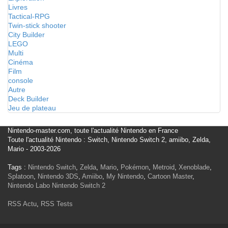
Livres
Tactical-RPG
Twin-stick shooter
City Builder
LEGO
Multi
Cinéma
Film
console
Autre
Deck Builder
Jeu de plateau
Nintendo-master.com, toute l'actualité Nintendo en France
Toute l'actualité Nintendo : Switch, Nintendo Switch 2, amiibo, Zelda,
Mario - 2003-2026
Tags :
Nintendo Switch
,
Zelda
,
Mario
,
Pokémon
,
Metroid
,
Xenoblade
,
Splatoon
,
Nintendo 3DS
,
Amiibo
,
My Nintendo
,
Cartoon Master
,
Nintendo Labo
Nintendo Switch 2
RSS Actu
,
RSS Tests