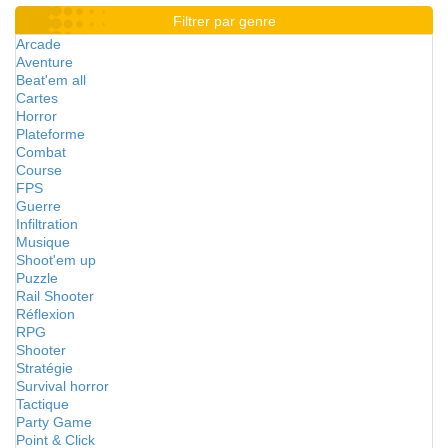
Filtrer par genre
Arcade
Aventure
Beat'em all
Cartes
Horror
Plateforme
Combat
Course
FPS
Guerre
Infiltration
Musique
Shoot'em up
Puzzle
Rail Shooter
Réflexion
RPG
Shooter
Stratégie
Survival horror
Tactique
Party Game
Point & Click