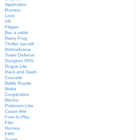
Application
Rumeur
Livre
VR
Flipper
Bac à sable
Rainy Frog
Thriller narratif
Metroidvania
Tower Defense
Dungeon RPG
Rogue-Lite
Hack-and-Slash
Cascade
Battle Royale
Moba
Coopération
Mecha
Pokémon-Like
Casse-tête
Free-to-Play
Film
Horreur
FMV
Survie