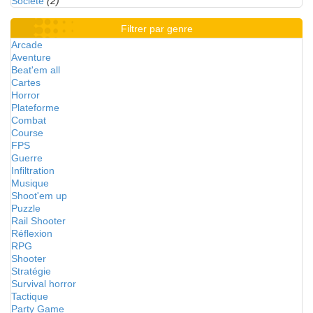
Société
(2)
Filtrer par genre
Arcade
Aventure
Beat'em all
Cartes
Horror
Plateforme
Combat
Course
FPS
Guerre
Infiltration
Musique
Shoot'em up
Puzzle
Rail Shooter
Réflexion
RPG
Shooter
Stratégie
Survival horror
Tactique
Party Game