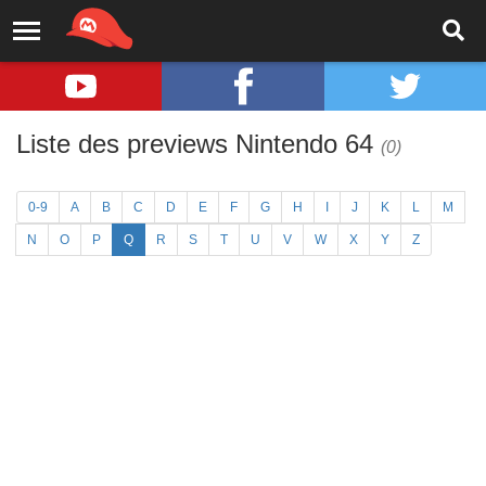
Liste des previews Nintendo 64
(0)
0-9
A
B
C
D
E
F
G
H
I
J
K
L
M
N
O
P
Q
R
S
T
U
V
W
X
Y
Z