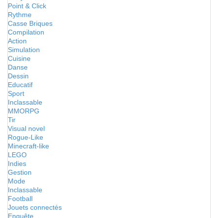
Point & Click
Rythme
Casse Briques
Compilation
Action
Simulation
Cuisine
Danse
Dessin
Educatif
Sport
Inclassable
MMORPG
Tir
Visual novel
Rogue-Like
Minecraft-like
LEGO
Indies
Gestion
Mode
Inclassable
Football
Jouets connectés
Enquête