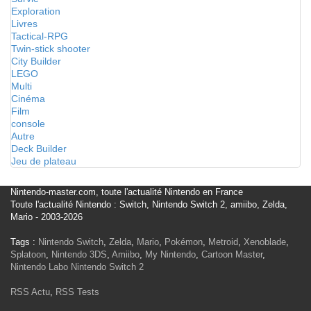
Exploration
Livres
Tactical-RPG
Twin-stick shooter
City Builder
LEGO
Multi
Cinéma
Film
console
Autre
Deck Builder
Jeu de plateau
Nintendo-master.com, toute l'actualité Nintendo en France
Toute l'actualité Nintendo : Switch, Nintendo Switch 2, amiibo, Zelda,
Mario - 2003-2026
Tags :
Nintendo Switch
,
Zelda
,
Mario
,
Pokémon
,
Metroid
,
Xenoblade
,
Splatoon
,
Nintendo 3DS
,
Amiibo
,
My Nintendo
,
Cartoon Master
,
Nintendo Labo
Nintendo Switch 2
RSS Actu
,
RSS Tests