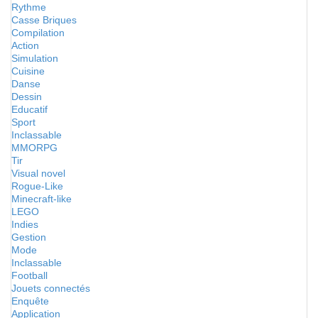
Rythme
Casse Briques
Compilation
Action
Simulation
Cuisine
Danse
Dessin
Educatif
Sport
Inclassable
MMORPG
Tir
Visual novel
Rogue-Like
Minecraft-like
LEGO
Indies
Gestion
Mode
Inclassable
Football
Jouets connectés
Enquête
Application