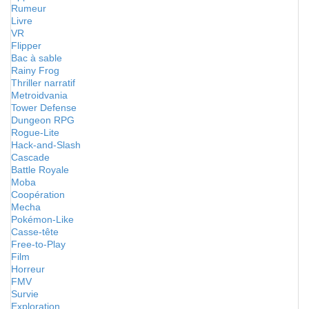
Rumeur
Livre
VR
Flipper
Bac à sable
Rainy Frog
Thriller narratif
Metroidvania
Tower Defense
Dungeon RPG
Rogue-Lite
Hack-and-Slash
Cascade
Battle Royale
Moba
Coopération
Mecha
Pokémon-Like
Casse-tête
Free-to-Play
Film
Horreur
FMV
Survie
Exploration