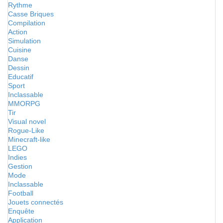
Rythme
Casse Briques
Compilation
Action
Simulation
Cuisine
Danse
Dessin
Educatif
Sport
Inclassable
MMORPG
Tir
Visual novel
Rogue-Like
Minecraft-like
LEGO
Indies
Gestion
Mode
Inclassable
Football
Jouets connectés
Enquête
Application