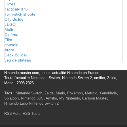
Livres
Tactical-RPG
Twin-stick shooter
City Builder
LEGO
Multi
Cinéma
Film
console
Autre
Deck Builder
Jeu de plateau
Nintendo-master.com, toute l'actualité Nintendo en France
Toute l'actualité Nintendo : Switch, Nintendo Switch 2, amiibo, Zelda,
Mario - 2003-2026
Tags :
Nintendo Switch
,
Zelda
,
Mario
,
Pokémon
,
Metroid
,
Xenoblade
,
Splatoon
,
Nintendo 3DS
,
Amiibo
,
My Nintendo
,
Cartoon Master
,
Nintendo Labo
Nintendo Switch 2
RSS Actu
,
RSS Tests