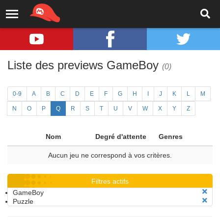
Liste des previews GameBoy
(0)
0-9
A
B
C
D
E
F
G
H
I
J
K
L
M
N
O
P
Q
R
S
T
U
V
W
X
Y
Z
Nom
Degré d'attente
Genres
Aucun jeu ne correspond à vos critères.
Filtres actifs
GameBoy
Puzzle