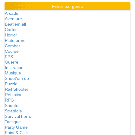
Filtrer par genre
Arcade
Aventure
Beat'em all
Cartes
Horror
Plateforme
Combat
Course
FPS
Guerre
Infiltration
Musique
Shoot'em up
Puzzle
Rail Shooter
Réflexion
RPG
Shooter
Stratégie
Survival horror
Tactique
Party Game
Point & Click