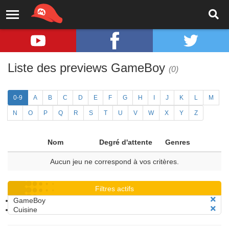
Liste des previews GameBoy
(0)
0-9
A
B
C
D
E
F
G
H
I
J
K
L
M
N
O
P
Q
R
S
T
U
V
W
X
Y
Z
Nom
Degré d'attente
Genres
Aucun jeu ne correspond à vos critères.
Filtres actifs
GameBoy
Cuisine