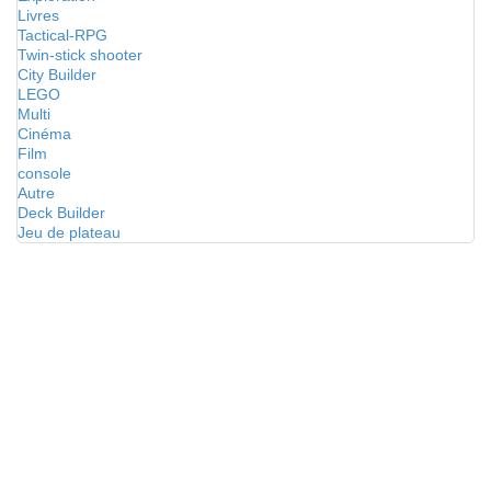
Livres
Tactical-RPG
Twin-stick shooter
City Builder
LEGO
Multi
Cinéma
Film
console
Autre
Deck Builder
Jeu de plateau