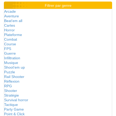
Filtrer par genre
Arcade
Aventure
Beat'em all
Cartes
Horror
Plateforme
Combat
Course
FPS
Guerre
Infiltration
Musique
Shoot'em up
Puzzle
Rail Shooter
Réflexion
RPG
Shooter
Stratégie
Survival horror
Tactique
Party Game
Point & Click