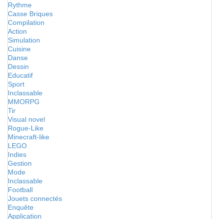
Rythme
Casse Briques
Compilation
Action
Simulation
Cuisine
Danse
Dessin
Educatif
Sport
Inclassable
MMORPG
Tir
Visual novel
Rogue-Like
Minecraft-like
LEGO
Indies
Gestion
Mode
Inclassable
Football
Jouets connectés
Enquête
Application