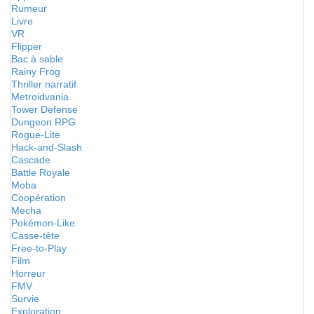
Rumeur
Livre
VR
Flipper
Bac à sable
Rainy Frog
Thriller narratif
Metroidvania
Tower Defense
Dungeon RPG
Rogue-Lite
Hack-and-Slash
Cascade
Battle Royale
Moba
Coopération
Mecha
Pokémon-Like
Casse-tête
Free-to-Play
Film
Horreur
FMV
Survie
Exploration