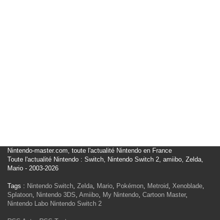
Nintendo-master.com, toute l'actualité Nintendo en France
Toute l'actualité Nintendo : Switch, Nintendo Switch 2, amiibo, Zelda,
Mario - 2003-2026
Tags :
Nintendo Switch
,
Zelda
,
Mario
,
Pokémon
,
Metroid
,
Xenoblade
,
Splatoon
,
Nintendo 3DS
,
Amiibo
,
My Nintendo
,
Cartoon Master
,
Nintendo Labo
Nintendo Switch 2