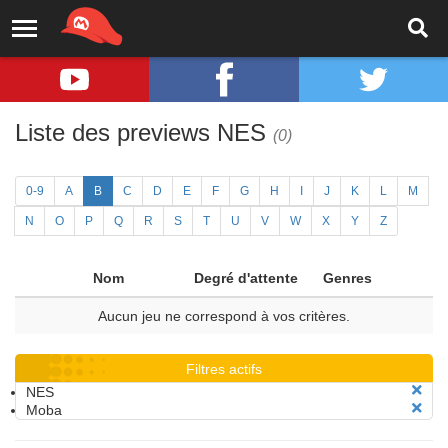
Liste des previews NES
(0)
0-9
A
B
C
D
E
F
G
H
I
J
K
L
M
N
O
P
Q
R
S
T
U
V
W
X
Y
Z
Nom
Degré d'attente
Genres
Aucun jeu ne correspond à vos critères.
Filtres actifs
NES
Moba