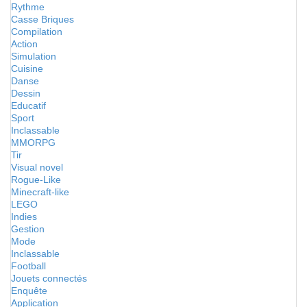
Rythme
Casse Briques
Compilation
Action
Simulation
Cuisine
Danse
Dessin
Educatif
Sport
Inclassable
MMORPG
Tir
Visual novel
Rogue-Like
Minecraft-like
LEGO
Indies
Gestion
Mode
Inclassable
Football
Jouets connectés
Enquête
Application