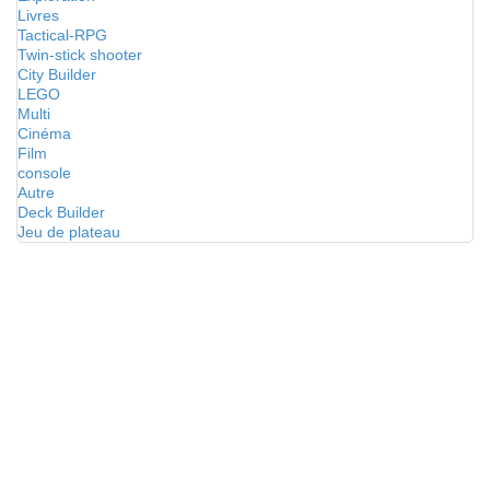
Livres
Tactical-RPG
Twin-stick shooter
City Builder
LEGO
Multi
Cinéma
Film
console
Autre
Deck Builder
Jeu de plateau