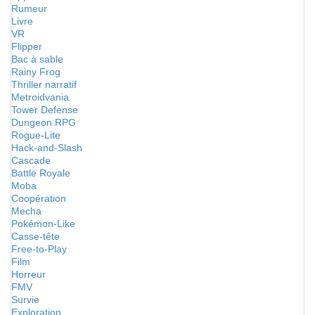
Rumeur
Livre
VR
Flipper
Bac à sable
Rainy Frog
Thriller narratif
Metroidvania
Tower Defense
Dungeon RPG
Rogue-Lite
Hack-and-Slash
Cascade
Battle Royale
Moba
Coopération
Mecha
Pokémon-Like
Casse-tête
Free-to-Play
Film
Horreur
FMV
Survie
Exploration