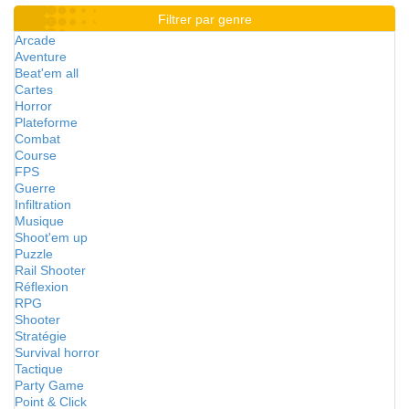
Filtrer par genre
Arcade
Aventure
Beat'em all
Cartes
Horror
Plateforme
Combat
Course
FPS
Guerre
Infiltration
Musique
Shoot'em up
Puzzle
Rail Shooter
Réflexion
RPG
Shooter
Stratégie
Survival horror
Tactique
Party Game
Point & Click