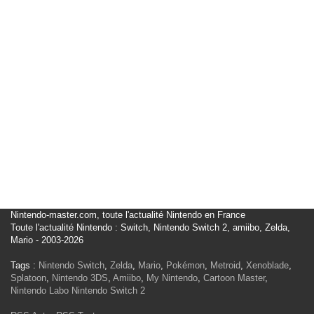
Nintendo-master.com, toute l'actualité Nintendo en France
Toute l'actualité Nintendo : Switch, Nintendo Switch 2, amiibo, Zelda,
Mario - 2003-2026
Tags :
Nintendo Switch
,
Zelda
,
Mario
,
Pokémon
,
Metroid
,
Xenoblade
,
Splatoon
,
Nintendo 3DS
,
Amiibo
,
My Nintendo
,
Cartoon Master
,
Nintendo Labo
Nintendo Switch 2