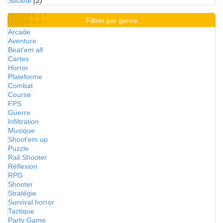
Société
(2)
Filtrer par genre
Arcade
Aventure
Beat'em all
Cartes
Horror
Plateforme
Combat
Course
FPS
Guerre
Infiltration
Musique
Shoot'em up
Puzzle
Rail Shooter
Réflexion
RPG
Shooter
Stratégie
Survival horror
Tactique
Party Game