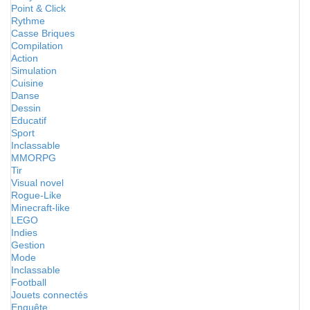
Point & Click
Rythme
Casse Briques
Compilation
Action
Simulation
Cuisine
Danse
Dessin
Educatif
Sport
Inclassable
MMORPG
Tir
Visual novel
Rogue-Like
Minecraft-like
LEGO
Indies
Gestion
Mode
Inclassable
Football
Jouets connectés
Enquête