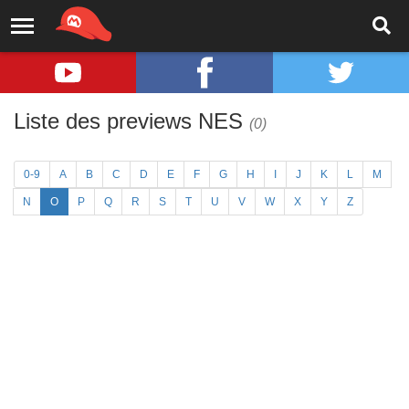
Liste des previews NES
(0)
0-9
A
B
C
D
E
F
G
H
I
J
K
L
M
N
O
P
Q
R
S
T
U
V
W
X
Y
Z