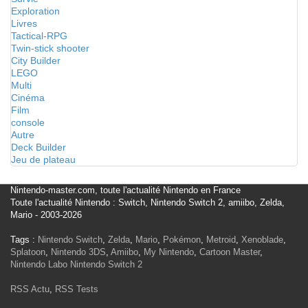
Exploration
Livres
Tactical-RPG
Twin-stick shooter
City Builder
LEGO
Multi
Cinéma
Film
console
Autre
Deck Builder
Jeu de plateau
Nintendo-master.com, toute l'actualité Nintendo en France
Toute l'actualité Nintendo : Switch, Nintendo Switch 2, amiibo, Zelda,
Mario - 2003-2026
Tags :
Nintendo Switch
,
Zelda
,
Mario
,
Pokémon
,
Metroid
,
Xenoblade
,
Splatoon
,
Nintendo 3DS
,
Amiibo
,
My Nintendo
,
Cartoon Master
,
Nintendo Labo
Nintendo Switch 2
RSS Actu
,
RSS Tests