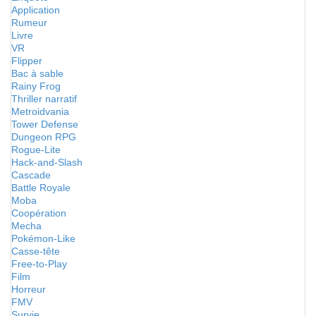
Application
Rumeur
Livre
VR
Flipper
Bac à sable
Rainy Frog
Thriller narratif
Metroidvania
Tower Defense
Dungeon RPG
Rogue-Lite
Hack-and-Slash
Cascade
Battle Royale
Moba
Coopération
Mecha
Pokémon-Like
Casse-tête
Free-to-Play
Film
Horreur
FMV
Survie