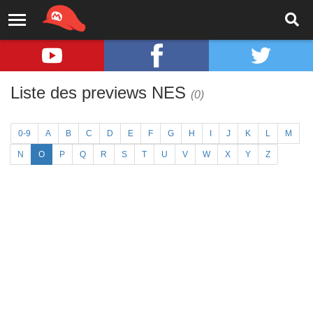
Liste des previews NES
(0)
0-9
A
B
C
D
E
F
G
H
I
J
K
L
M
N
O
P
Q
R
S
T
U
V
W
X
Y
Z