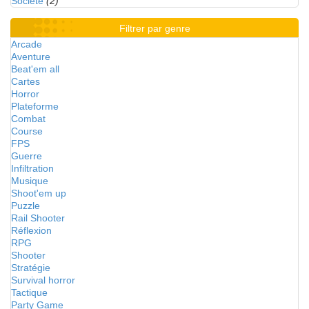
Société
(2)
Filtrer par genre
Arcade
Aventure
Beat'em all
Cartes
Horror
Plateforme
Combat
Course
FPS
Guerre
Infiltration
Musique
Shoot'em up
Puzzle
Rail Shooter
Réflexion
RPG
Shooter
Stratégie
Survival horror
Tactique
Party Game