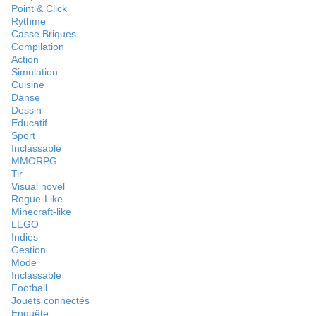
Point & Click
Rythme
Casse Briques
Compilation
Action
Simulation
Cuisine
Danse
Dessin
Educatif
Sport
Inclassable
MMORPG
Tir
Visual novel
Rogue-Like
Minecraft-like
LEGO
Indies
Gestion
Mode
Inclassable
Football
Jouets connectés
Enquête