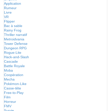
Application
Rumeur
Livre
VR
Flipper
Bac à sable
Rainy Frog
Thriller narratif
Metroidvania
Tower Defense
Dungeon RPG
Rogue-Lite
Hack-and-Slash
Cascade
Battle Royale
Moba
Coopération
Mecha
Pokémon-Like
Casse-tête
Free-to-Play
Film
Horreur
FMV
Survie