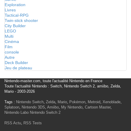
Exploration
Livres
Tactical-RPG
Twin-stick shooter
City Builder
LEGO
Multi
Cinéma
Film
console
Autre
Deck Builder
Jeu de plateau
Nintendo-master.com, toute l'actualité Nintendo en France
Toute l'actualité Nintendo : Switch, Nintendo Switch 2, amiibo, Zelda,
Mario - 2003-2026
Tags :
Nintendo Switch
,
Zelda
,
Mario
,
Pokémon
,
Metroid
,
Xenoblade
,
Splatoon
,
Nintendo 3DS
,
Amiibo
,
My Nintendo
,
Cartoon Master
,
Nintendo Labo
Nintendo Switch 2
RSS Actu
,
RSS Tests