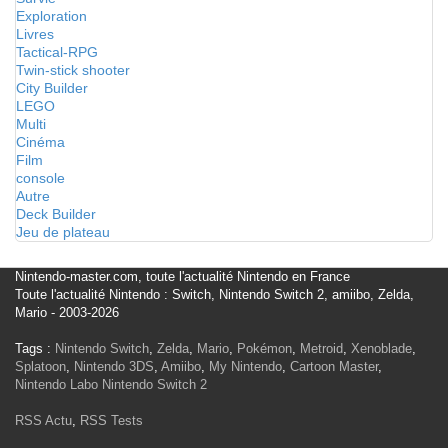
Exploration
Livres
Tactical-RPG
Twin-stick shooter
City Builder
LEGO
Multi
Cinéma
Film
console
Autre
Deck Builder
Jeu de plateau
Nintendo-master.com, toute l'actualité Nintendo en France
Toute l'actualité Nintendo : Switch, Nintendo Switch 2, amiibo, Zelda,
Mario - 2003-2026
Tags :
Nintendo Switch
,
Zelda
,
Mario
,
Pokémon
,
Metroid
,
Xenoblade
,
Splatoon
,
Nintendo 3DS
,
Amiibo
,
My Nintendo
,
Cartoon Master
,
Nintendo Labo
Nintendo Switch 2
RSS Actu
,
RSS Tests