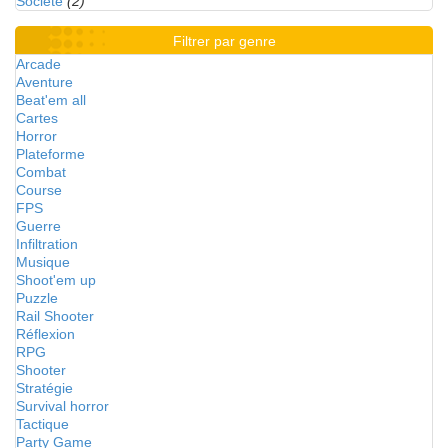
Société
(2)
Filtrer par genre
Arcade
Aventure
Beat'em all
Cartes
Horror
Plateforme
Combat
Course
FPS
Guerre
Infiltration
Musique
Shoot'em up
Puzzle
Rail Shooter
Réflexion
RPG
Shooter
Stratégie
Survival horror
Tactique
Party Game