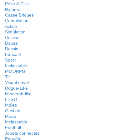
Point & Click
Rythme
Casse Briques
Compilation
Action
Simulation
Cuisine
Danse
Dessin
Educatif
Sport
Inclassable
MMORPG
Tir
Visual novel
Rogue-Like
Minecraft-like
LEGO
Indies
Gestion
Mode
Inclassable
Football
Jouets connectés
Enquête