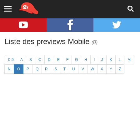
Liste des previews Mobile
(0)
0-9
A
B
C
D
E
F
G
H
I
J
K
L
M
N
O
P
Q
R
S
T
U
V
W
X
Y
Z