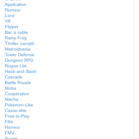
Application
Rumeur
Livre
VR
Flipper
Bac à sable
Rainy Frog
Thriller narratif
Metroidvania
Tower Defense
Dungeon RPG
Rogue-Lite
Hack-and-Slash
Cascade
Battle Royale
Moba
Coopération
Mecha
Pokémon-Like
Casse-tête
Free-to-Play
Film
Horreur
FMV
Survie