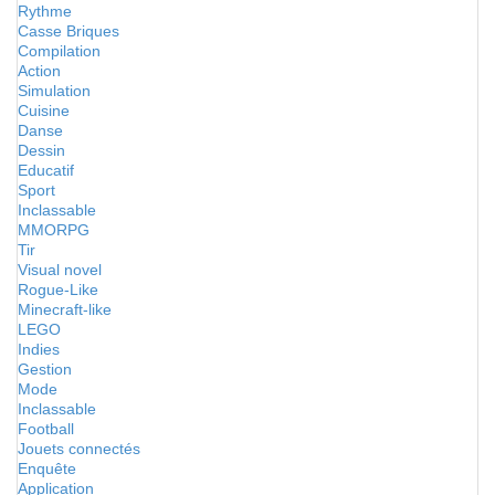
Rythme
Casse Briques
Compilation
Action
Simulation
Cuisine
Danse
Dessin
Educatif
Sport
Inclassable
MMORPG
Tir
Visual novel
Rogue-Like
Minecraft-like
LEGO
Indies
Gestion
Mode
Inclassable
Football
Jouets connectés
Enquête
Application