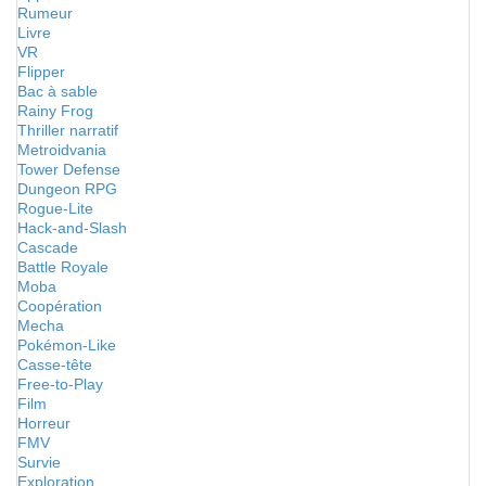
Rumeur
Livre
VR
Flipper
Bac à sable
Rainy Frog
Thriller narratif
Metroidvania
Tower Defense
Dungeon RPG
Rogue-Lite
Hack-and-Slash
Cascade
Battle Royale
Moba
Coopération
Mecha
Pokémon-Like
Casse-tête
Free-to-Play
Film
Horreur
FMV
Survie
Exploration