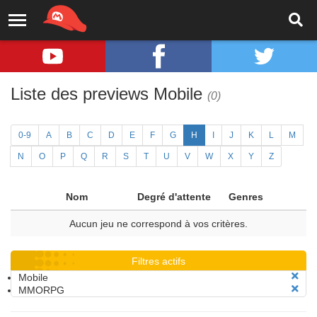
Liste des previews Mobile
(0)
0-9
A
B
C
D
E
F
G
H
I
J
K
L
M
N
O
P
Q
R
S
T
U
V
W
X
Y
Z
Nom
Degré d'attente
Genres
Aucun jeu ne correspond à vos critères.
Filtres actifs
Mobile
MMORPG