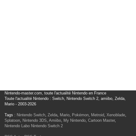
Nintendo-master.com, toute l'actualité Nintendo en France
Toute l'actualité Nintendo : Switch, Nintendo Switch 2, amiibo, Zelda,
Mario - 2003-2026
Tags :
Nintendo Switch
,
Zelda
,
Mario
,
Pokémon
,
Metroid
,
Xenoblade
,
Splatoon
,
Nintendo 3DS
,
Amiibo
,
My Nintendo
,
Cartoon Master
,
Nintendo Labo
Nintendo Switch 2