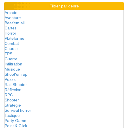
Filtrer par genre
Arcade
Aventure
Beat'em all
Cartes
Horror
Plateforme
Combat
Course
FPS
Guerre
Infiltration
Musique
Shoot'em up
Puzzle
Rail Shooter
Réflexion
RPG
Shooter
Stratégie
Survival horror
Tactique
Party Game
Point & Click