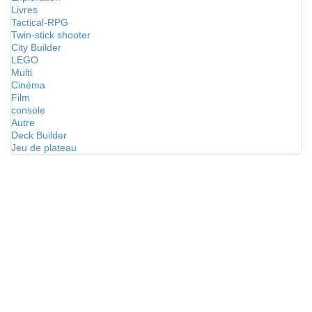
Livres
Tactical-RPG
Twin-stick shooter
City Builder
LEGO
Multi
Cinéma
Film
console
Autre
Deck Builder
Jeu de plateau