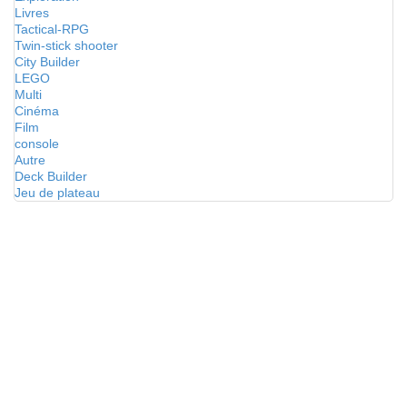
Livres
Tactical-RPG
Twin-stick shooter
City Builder
LEGO
Multi
Cinéma
Film
console
Autre
Deck Builder
Jeu de plateau