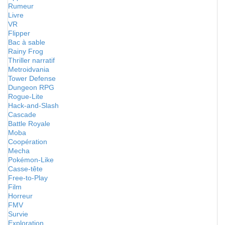
Rumeur
Livre
VR
Flipper
Bac à sable
Rainy Frog
Thriller narratif
Metroidvania
Tower Defense
Dungeon RPG
Rogue-Lite
Hack-and-Slash
Cascade
Battle Royale
Moba
Coopération
Mecha
Pokémon-Like
Casse-tête
Free-to-Play
Film
Horreur
FMV
Survie
Exploration