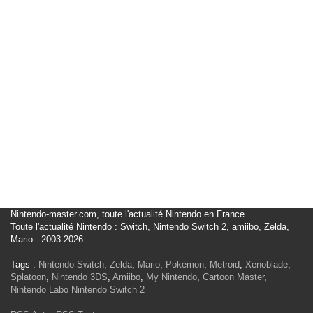
Nintendo-master.com, toute l'actualité Nintendo en France
Toute l'actualité Nintendo : Switch, Nintendo Switch 2, amiibo, Zelda,
Mario - 2003-2026
Tags :
Nintendo Switch
,
Zelda
,
Mario
,
Pokémon
,
Metroid
,
Xenoblade
,
Splatoon
,
Nintendo 3DS
,
Amiibo
,
My Nintendo
,
Cartoon Master
,
Nintendo Labo
Nintendo Switch 2