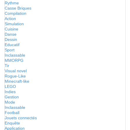
Rythme
Casse Briques
Compilation
Action
Simulation
Cuisine
Danse
Dessin
Educatif
Sport
Inclassable
MMORPG
Tir
Visual novel
Rogue-Like
Minecraft-like
LEGO
Indies
Gestion
Mode
Inclassable
Football
Jouets connectés
Enquête
Application