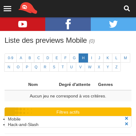
Liste des previews Mobile
(0)
0-9
A
B
C
D
E
F
G
H
I
J
K
L
M
N
O
P
Q
R
S
T
U
V
W
X
Y
Z
Nom
Degré d'attente
Genres
Aucun jeu ne correspond à vos critères.
Filtres actifs
Mobile
Hack-and-Slash