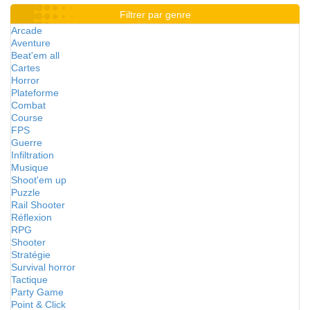
Filtrer par genre
Arcade
Aventure
Beat'em all
Cartes
Horror
Plateforme
Combat
Course
FPS
Guerre
Infiltration
Musique
Shoot'em up
Puzzle
Rail Shooter
Réflexion
RPG
Shooter
Stratégie
Survival horror
Tactique
Party Game
Point & Click