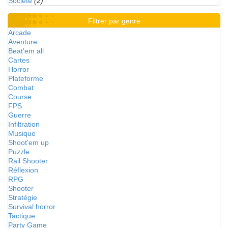
Société
(2)
Filtrer par genre
Arcade
Aventure
Beat'em all
Cartes
Horror
Plateforme
Combat
Course
FPS
Guerre
Infiltration
Musique
Shoot'em up
Puzzle
Rail Shooter
Réflexion
RPG
Shooter
Stratégie
Survival horror
Tactique
Party Game