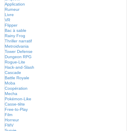
Application
Rumeur
Livre
VR
Flipper
Bac à sable
Rainy Frog
Thriller narratif
Metroidvania
Tower Defense
Dungeon RPG
Rogue-Lite
Hack-and-Slash
Cascade
Battle Royale
Moba
Coopération
Mecha
Pokémon-Like
Casse-tête
Free-to-Play
Film
Horreur
FMV
Survie