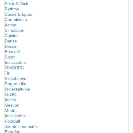
Point & Click
Rythme
Casse Briques
Compilation
Action
Simulation
Cuisine
Danse
Dessin
Educatif
Sport
Inclassable
MMORPG
Tir
Visual novel
Rogue-Like
Minecraft-like
LEGO
Indies
Gestion
Mode
Inclassable
Football
Jouets connectés
Enquête