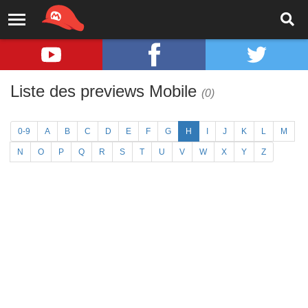
Liste des previews Mobile
(0)
0-9
A
B
C
D
E
F
G
H
I
J
K
L
M
N
O
P
Q
R
S
T
U
V
W
X
Y
Z