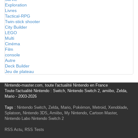
Exploration
Livres
Tactical-RPG
Twin-stick shooter
City Builder
LEGO
Multi
Cinéma
Film
console
Autre
Deck Builder
Jeu de plateau
Nintendo-master.com, toute l'actualité Nintendo en France
Toute l'actualité Nintendo : Switch, Nintendo Switch 2, amiibo, Zelda,
Mario - 2003-2026
Tags :
Nintendo Switch
,
Zelda
,
Mario
,
Pokémon
,
Metroid
,
Xenoblade
,
Splatoon
,
Nintendo 3DS
,
Amiibo
,
My Nintendo
,
Cartoon Master
,
Nintendo Labo
Nintendo Switch 2
RSS Actu
,
RSS Tests